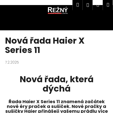
K
Hledat
Náku
M
Přihlášen
Přejít
o
na
Zpět
Zpět
košík
š
obsah
í
Co potřebujete najít?
k
Nová řada Haier X
Series 11
HLEDAT
7.2.2025
Doporučujeme
Nová řada, která
dýchá
WHIRLPOOL VT OMK58HU1B
Řada Haier X Series 11 znamená začátek
nové éry praček a sušiček. Nové pračky a
8 990 Kč
sušičky Haier přinášejí vašemu prádlu více