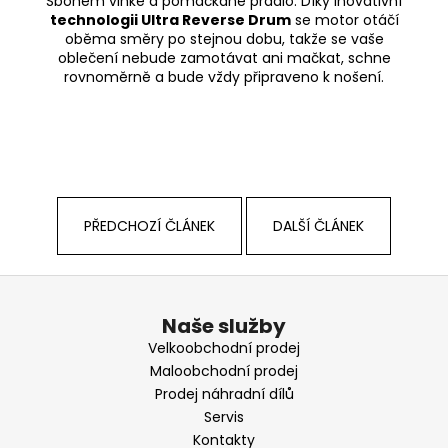
Sbohem vlhké a pomačkané prádlo. Díky inovativní
technologii Ultra Reverse Drum
se motor otáčí
oběma směry po stejnou dobu, takže se vaše
oblečení nebude zamotávat ani mačkat, schne
rovnoměrně a bude vždy připraveno k nošení.
PŘEDCHOZÍ ČLÁNEK
DALŠÍ ČLÁNEK
Z
á
Naše služby
p
Velkoobchodní prodej
a
Maloobchodní prodej
t
Prodej náhradní dílů
í
Servis
Kontakty