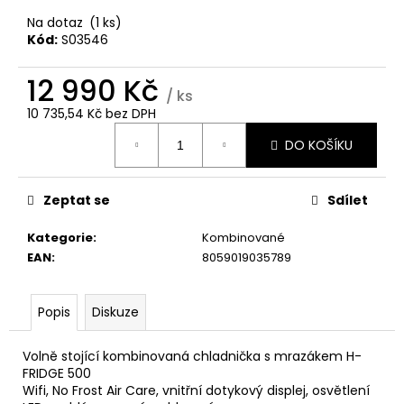
č
u
Na dotaz
(1 ks)
j
Kód:
S03546
e
m
12 990 Kč
/ ks
e
10 735,54 Kč bez DPH
Měrná
DO KOŠÍKU
cena:
WHIRLPOOL
MYČKA
WSIC
3M27
Zeptat se
Sdílet
C
Kategorie
:
Kombinované
13
390
EAN
:
8059019035789
Kč
Popis
Diskuze
Volně stojící kombinovaná chladnička s mrazákem H-
FRIDGE 500
Wifi, No Frost Air Care, vnitřní dotykový displej, osvětlení