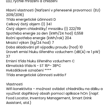
LED, rychlé mrazení a chlazení
Hlavní vlastnosti (Nařízení v přenesené pravomoci: (EU)
2019/2016)
Třída energetické účinnosti D
Celkový čistý objem (l) 341
Čistý objem chladničky/ mrazáku (l) 222/119
Spotřeba energie za den (kWh/24 hod) 0,558
Roční spotřeba energie (kWh/rok) 204
Mrazicí výkon (kg/24 hod) 7
Doba skladování při výpadku proudu (hod) 10
Úroveň emisí hluku šířeného vzduchem (dB(A) re 1 pW)
37
Emisní třída hluku šířeného vzduchem C
Klimatická třída N - ST 16°- 38°C
Hvězdičkové označení ****
Třída energetické účinnosti světla F
Vlastnosti
Wifi konektivita – možnost ovládat chladničku na dálku a
využívat doplňkový obsah pomocí aplikace hOn (např.
Food Locator, Inventory Management, Smart Drink
Assistant, atd.)