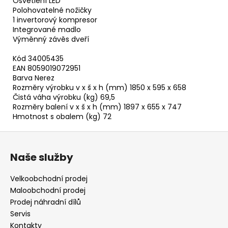
Osvětlení LED
Polohovatelné nožičky
1 invertorový kompresor
Integrované madlo
Výměnný závěs dveří
Kód 34005435
EAN 8059019072951
Barva Nerez
Rozměry výrobku v x š x h (mm) 1850 x 595 x 658
Čistá váha výrobku (kg) 69,5
Rozměry balení v x š x h (mm) 1897 x 655 x 747
Hmotnost s obalem (kg) 72
Z
á
Naše služby
p
a
Velkoobchodní prodej
t
Maloobchodní prodej
í
Prodej náhradní dílů
Servis
Kontakty