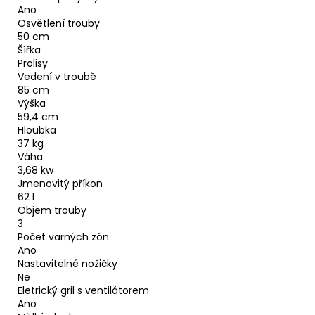
Ano
Osvětlení trouby
50 cm
Šířka
Prolisy
Vedení v troubě
85 cm
Výška
59,4 cm
Hloubka
37 kg
Váha
3,68 kw
Jmenovitý příkon
62 l
Objem trouby
3
Počet varných zón
Ano
Nastavitelné nožičky
Ne
Eletrický gril s ventilátorem
Ano