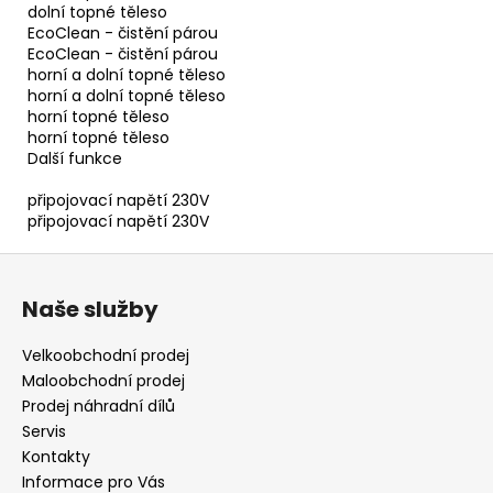
dolní topné těleso
EcoClean - čistění párou
EcoClean - čistění párou
horní a dolní topné těleso
horní a dolní topné těleso
horní topné těleso
horní topné těleso
Další funkce
připojovací napětí 230V
připojovací napětí 230V
Z
á
Naše služby
p
a
Velkoobchodní prodej
t
Maloobchodní prodej
í
Prodej náhradní dílů
Servis
Kontakty
Informace pro Vás