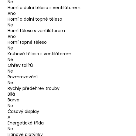
Ne
Horní a dolní těleso s ventilátorem
Ano
Horní a dolní topné těleso
Ne
Horní těleso s ventilátorem
Ano
Horní topné těleso
Ne
Kruhové těleso s ventilátorem
Ne
Ohřev talířů
Ne
Rozmrazování
Ne
Rychlý předehřev trouby
Bílá
Barva
Ne
Časový display
A
Energetická třída
Ne
Litinové plotýnky