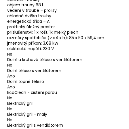
objem trouby 68 l
vedení v troubě – prolisy
chladná dvířka trouby
energetická třída – A
praktický úložný prostor
příslušenství: 1 x rošt, 1x mělký plech
rozměry spotřebiče (v x š x h): 85 x 50 x 59,4 cm
jmenovitý příkon: 3,68 kW
elektrické napětí: 230 V
Ne
Dolní a kruhové těleso s ventilátorem
Ne
Dolní těleso s ventilátorem
Ano
Dolní topné těleso
Ano
EcoClean - čistění párou
Ne
Elektrický gril
Ne
Elektrický gril - malý
Ne
Elektrický gril s ventilátorem