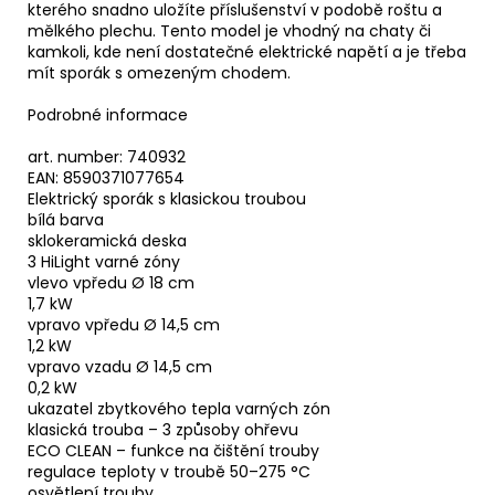
kterého snadno uložíte příslušenství v podobě roštu a
mělkého plechu. Tento model je vhodný na chaty či
kamkoli, kde není dostatečné elektrické napětí a je třeba
mít sporák s omezeným chodem.
Podrobné informace
art. number: 740932
EAN: 8590371077654
Elektrický sporák s klasickou troubou
bílá barva
sklokeramická deska
3 HiLight varné zóny
vlevo vpředu Ø 18 cm
1,7 kW
vpravo vpředu Ø 14,5 cm
1,2 kW
vpravo vzadu Ø 14,5 cm
0,2 kW
ukazatel zbytkového tepla varných zón
klasická trouba – 3 způsoby ohřevu
ECO CLEAN – funkce na čištění trouby
regulace teploty v troubě 50–275 °C
osvětlení trouby