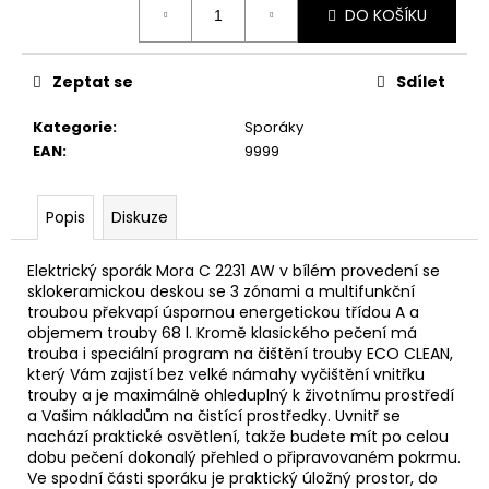
č
DO KOŠÍKU
cena:
u
j
e
Zeptat se
Sdílet
m
e
Kategorie
:
Sporáky
EAN
:
9999
WHIRLPOOL
MYČKA
Popis
Diskuze
WSIC
3M27
C
Elektrický sporák Mora C 2231 AW v bílém provedení se
13
sklokeramickou deskou se 3 zónami a multifunkční
390
troubou překvapí úspornou energetickou třídou A a
Kč
objemem trouby 68 l. Kromě klasického pečení má
trouba i speciální program na čištění trouby ECO CLEAN,
který Vám zajistí bez velké námahy vyčištění vnitřku
trouby a je maximálně ohleduplný k životnímu prostředí
a Vašim nákladům na čistící prostředky. Uvnitř se
nachází praktické osvětlení, takže budete mít po celou
dobu pečení dokonalý přehled o připravovaném pokrmu.
Ve spodní části sporáku je praktický úložný prostor, do