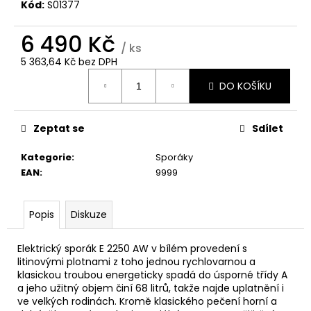
č
Kód:
S01377
u
j
6 490 Kč
e
/ ks
m
5 363,64 Kč bez DPH
Měrná
e
DO KOŠÍKU
cena:
CANDY
Zeptat se
Sdílet
BP
47SBL8-
S
Kategorie
:
Sporáky
PRAČKA
EAN
:
9999
SLIM
8
490
Popis
Diskuze
Kč
Elektrický sporák E 2250 AW v bílém provedení s
litinovými plotnami z toho jednou rychlovarnou a
klasickou troubou energeticky spadá do úsporné třídy A
a jeho užitný objem činí 68 litrů, takže najde uplatnění i
ve velkých rodinách. Kromě klasického pečení horní a