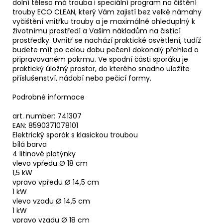
dolní těleso má trouba i speciální program na čištění
trouby ECO CLEAN, který Vám zajistí bez velké námahy
vyčištění vnitřku trouby a je maximálně ohleduplný k
životnímu prostředí a Vašim nákladům na čistící
prostředky. Uvnitř se nachází praktické osvětlení, tudíž
budete mít po celou dobu pečení dokonalý přehled o
připravovaném pokrmu. Ve spodní části sporáku je
praktický úložný prostor, do kterého snadno uložíte
příslušenství, nádobí nebo pečicí formy.
Podrobné informace
art. number: 741307
EAN: 8590371078101
Elektrický sporák s klasickou troubou
bílá barva
4 litinové plotýnky
vlevo vpředu Ø 18 cm
1,5 kW
vpravo vpředu Ø 14,5 cm
1 kW
vlevo vzadu Ø 14,5 cm
1 kW
vpravo vzadu Ø 18 cm