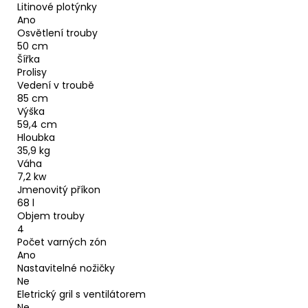
Litinové plotýnky
Ano
Osvětlení trouby
50 cm
Šířka
Prolisy
Vedení v troubě
85 cm
Výška
59,4 cm
Hloubka
35,9 kg
Váha
7,2 kw
Jmenovitý příkon
68 l
Objem trouby
4
Počet varných zón
Ano
Nastavitelné nožičky
Ne
Eletrický gril s ventilátorem
Ne