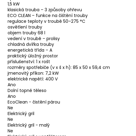
1,5 kW
klasická trouba – 3 způsoby ohřevu
ECO CLEAN – funkce na čištění trouby
regulace teploty v troubě 50–275 °C
osvětlení trouby
objem trouby 68 l
vedení v troubě – prolisy
chladná dvířka trouby
energetická třída – A
praktický úložný prostor
příslušenství: 1 x rošt
rozměry spotřebiče (v x š x h): 85 x 50 x 59,4 cm
jmenovitý příkon: 7,2 kW
elektrické napětí: 400 V
Ano
Dolní topné těleso
Ano
EcoClean - čistění párou
Ne
Elektrický gril
Ne
Elektrický gril - malý
Ne