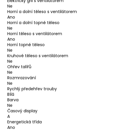
Elektrický gril s ventilátorem
Ne
Horní a dolní těleso s ventilátorem
Ano
Horní a dolní topné těleso
Ne
Horní těleso s ventilátorem
Ano
Horní topné těleso
Ne
Kruhové těleso s ventilátorem
Ne
Ohřev talířů
Ne
Rozmrazování
Ne
Rychlý předehřev trouby
Bílá
Barva
Ne
Časový display
A
Energetická třída
Ano