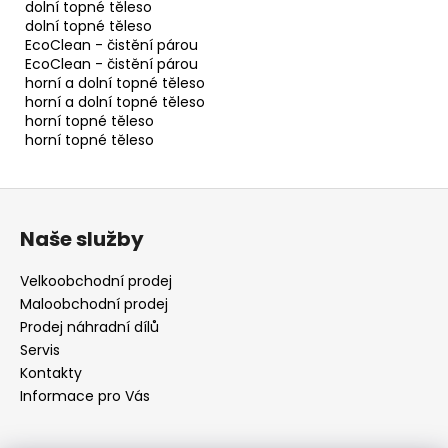
dolní topné těleso
dolní topné těleso
EcoClean - čistění párou
EcoClean - čistění párou
horní a dolní topné těleso
horní a dolní topné těleso
horní topné těleso
horní topné těleso
Z
á
Naše služby
p
a
Velkoobchodní prodej
t
Maloobchodní prodej
í
Prodej náhradní dílů
Servis
Kontakty
Informace pro Vás