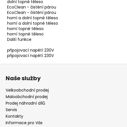
dolní topné těleso
EcoClean - čistění párou
EcoClean - čistění párou
horní a dolní topné těleso
horní a dolní topné těleso
horní topné těleso
horní topné těleso
Další funkce
připojovací napětí 230V
připojovací napětí 230V
Z
á
Naše služby
p
a
Velkoobchodní prodej
t
Maloobchodní prodej
í
Prodej náhradní dílů
Servis
Kontakty
Informace pro Vás