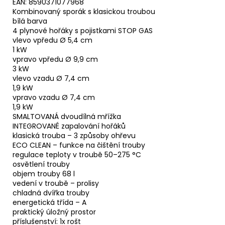
EAN: 8590371077968
Kombinovaný sporák s klasickou troubou
bílá barva
4 plynové hořáky s pojistkami STOP GAS
vlevo vpředu Ø 5,4 cm
1 kW
vpravo vpředu Ø 9,9 cm
3 kW
vlevo vzadu Ø 7,4 cm
1,9 kW
vpravo vzadu Ø 7,4 cm
1,9 kW
SMALTOVANÁ dvoudílná mřížka
INTEGROVANÉ zapalování hořáků
klasická trouba – 3 způsoby ohřevu
ECO CLEAN – funkce na čištění trouby
regulace teploty v troubě 50–275 °C
osvětlení trouby
objem trouby 68 l
vedení v troubě – prolisy
chladná dvířka trouby
energetická třída – A
praktický úložný prostor
příslušenství: 1x rošt