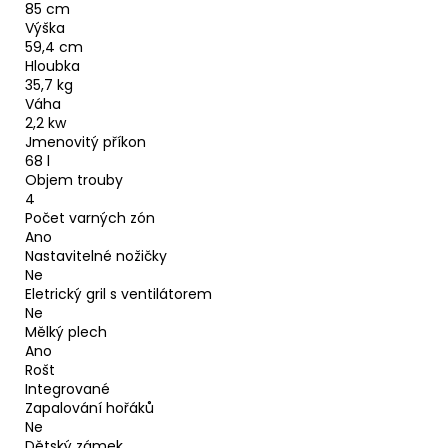
85 cm
Výška
59,4 cm
Hloubka
35,7 kg
Váha
2,2 kw
Jmenovitý příkon
68 l
Objem trouby
4
Počet varných zón
Ano
Nastavitelné nožičky
Ne
Eletrický gril s ventilátorem
Ne
Mělký plech
Ano
Rošt
Integrované
Zapalování hořáků
Ne
Dětský zámek