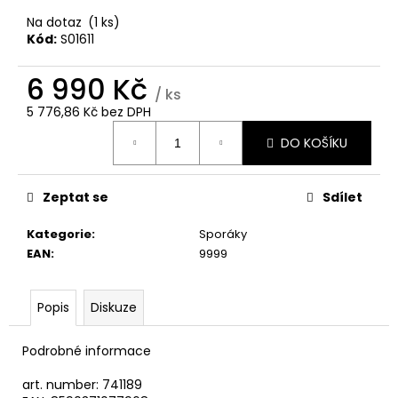
č
u
Na dotaz
(1 ks)
j
Kód:
S01611
e
m
6 990 Kč
/ ks
e
5 776,86 Kč bez DPH
Měrná
DO KOŠÍKU
cena:
WHIRLPOOL
VT
OMSK58RU1SX
Zeptat se
Sdílet
12
990
Kategorie
:
Sporáky
Kč
EAN
:
9999
Popis
Diskuze
Podrobné informace
art. number: 741189