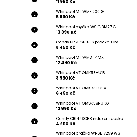
11 990 Kč
Whirlpool MT WMF 200 G
5 990 Kč
Whirlpool myčka WSIC 3M27 C
13 390 Kč
Candy BP 47SBL8-S pračka slim
8 490 Kč
Whirlpool MT WMD44MX
12 490 Kč
Whirlpool VT OMK58HU1B
8 990 Kč
Whirlpool VT OMK38HU0X
6 490 Kč
Whirlpool VT OMSK58RU1SX
12 990 Kč
Candy CI642SCBB indukční deska
4 290 Kč
Whirlpool pračka WRSB 7259 WS