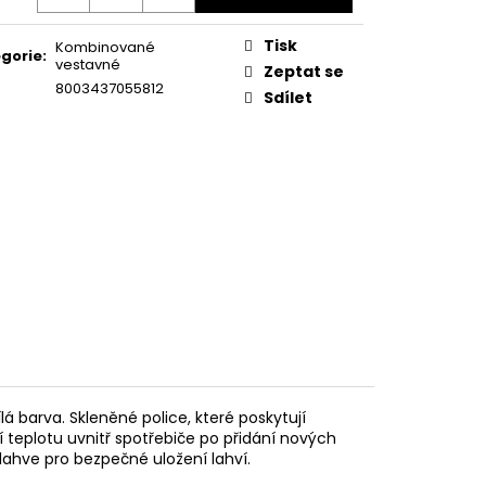
KA WSIC 3M27 C
Tisk
Kombinované
gorie
:
vestavné
Zeptat se
8003437055812
Sdílet
á barva. Skleněné police, které poskytují
í teplotu uvnitř spotřebiče po přidání nových
 lahve pro bezpečné uložení lahví.