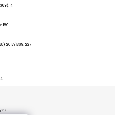
369): 4
: 189
EU) 2017/1369: 227
34
y.cz