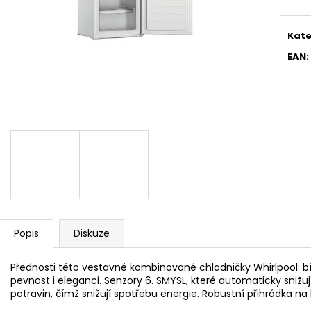
WHIRLPOOL MT WMF 200 G
WHIRLPOOL MYČ
5 990 Kč
13 390 Kč
Kate
EAN
:
Popis
Diskuze
Přednosti této vestavné kombinované chladničky Whirlpool: bíl
pevnost i eleganci. Senzory 6. SMYSL, které automaticky snižuj
potravin, čímž snižují spotřebu energie. Robustní přihrádka na