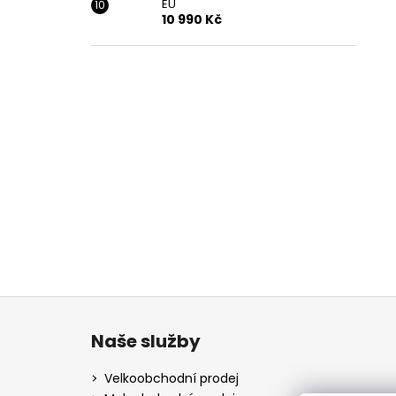
EU
10 990 Kč
Z
á
Naše služby
p
a
Velkoobchodní prodej