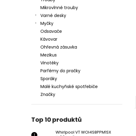
WHIRLPOOL VT WOI4S8PPM1SX
l
Mikrovlnné trouby
11 990 Kč
Varné desky
Myčky
Odsavače
Kávovar
Ohřevná zásuvka
Mezikus
Vinotéky
Parfémy do pračky
Sporáky
Malé kuchyňské spotřebiče
Značky
Top 10 produktů
Whirlpool VT WOI4S8PPM1SX