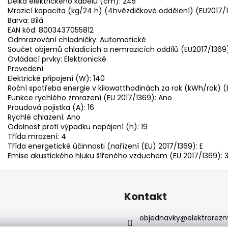
Délka elektrického kabelu (cm): 245
Mrazicí kapacita (kg/24 h) (4hvězdičkové oddělení) (EU2017/1
Barva: Bílá
EAN kód: 8003437055812
Odmrazování chladničky: Automatické
Součet objemů chladicích a nemrazicích oddílů (EU2017/1369)
Ovládací prvky: Elektronické
Provedení
Elektrické připojení (W): 140
Roční spotřeba energie v kilowatthodinách za rok (kWh/rok) (
Funkce rychlého zmrazení (EU 2017/1369): Ano
Proudová pojistka (A): 16
Rychlé chlazení: Ano
Odolnost proti výpadku napájení (h): 19
Třída mrazení: 4
Třída energetické účinnosti (nařízení (EU) 2017/1369): E
Emise akustického hluku šířeného vzduchem (EU 2017/1369): 
Kontakt
objednavky
@
elektrorezn