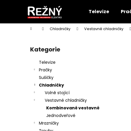
K
Přejít
na
o
Televize
Pra
obsah
Zpět
Zpět
š
do
do
í
Domů
Chladničky
Vestavné chladničky
k
obchodu
obchodu
P
o
Kategorie
Přeskočit
s
kategorie
t
Televize
r
Pračky
a
Sušičky
n
Chladničky
n
Volně stojící
í
Vestavné chladničky
p
Kombinované vestavné
a
Jednodveřové
n
Mrazničky
e
Trouby