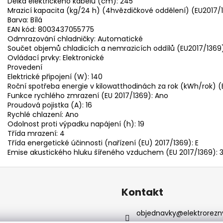
Délka elektrického kabelu (cm): 245
Mrazicí kapacita (kg/24 h) (4hvězdičkové oddělení) (EU2017/1
Barva: Bílá
EAN kód: 8003437055775
Odmrazování chladničky: Automatické
Součet objemů chladicích a nemrazicích oddílů (EU2017/1369)
Ovládací prvky: Elektronické
Provedení
Elektrické připojení (W): 140
Roční spotřeba energie v kilowatthodinách za rok (kWh/rok) (
Funkce rychlého zmrazení (EU 2017/1369): Ano
Proudová pojistka (A): 16
Rychlé chlazení: Ano
Odolnost proti výpadku napájení (h): 19
Třída mrazení: 4
Třída energetické účinnosti (nařízení (EU) 2017/1369): E
Emise akustického hluku šířeného vzduchem (EU 2017/1369): 
Kontakt
objednavky
@
elektrorezn