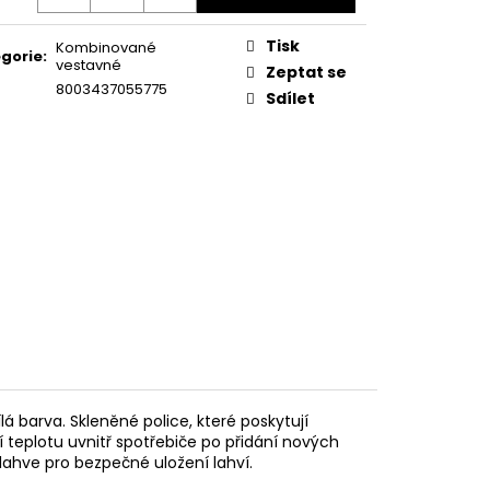
KA WSIC 3M27 C
Tisk
Kombinované
gorie
:
vestavné
Zeptat se
8003437055775
Sdílet
á barva. Skleněné police, které poskytují
í teplotu uvnitř spotřebiče po přidání nových
 lahve pro bezpečné uložení lahví.