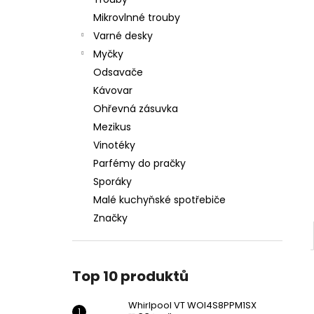
WHIRLPOOL VT WOI4S8PPM1SX
l
Mikrovlnné trouby
11 990 Kč
Varné desky
Myčky
Odsavače
Kávovar
Ohřevná zásuvka
Mezikus
Vinotéky
Parfémy do pračky
Sporáky
Malé kuchyňské spotřebiče
Značky
Top 10 produktů
Whirlpool VT WOI4S8PPM1SX