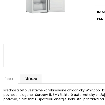
WHIRLPOOL MT WMF 200 G
WHIRLPOOL MYČ
5 990 Kč
13 390 Kč
Kate
EAN
:
Popis
Diskuze
Přednosti této vestavné kombinované chladničky Whirlpool: bíl
pevnost i eleganci. Senzory 6. SMYSL, které automaticky snižuj
potravin, čímž snižují spotřebu energie. Robustní přihrádka na