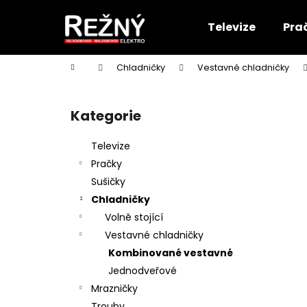
K
Přejít
na
o
Televize
Pra
obsah
Zpět
Zpět
š
do
do
í
Domů
Chladničky
Vestavné chladničky
k
obchodu
obchodu
P
o
Kategorie
Přeskočit
s
kategorie
t
Televize
r
Pračky
a
Sušičky
n
Chladničky
n
Volně stojící
í
Vestavné chladničky
p
Kombinované vestavné
a
Jednodveřové
n
Mrazničky
e
Trouby