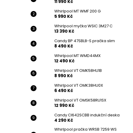
11 990 Kč
Whirlpool MT WMF 200 G
5 990 Kč
Whirlpool myčka WSIC 3M27 C
13 390 Kč
Candy BP 47SBL8-S pračka slim
8 490 Kč
Whirlpool MT WMD44MX
12 490 Kč
Whirlpool VT OMK58HU1B
8 990 Kč
Whirlpool VT OMK38HU0X
6 490 Kč
Whirlpool VT OMSK58RU1SX
12 990 Kč
Candy CI642SCBB indukční deska
4 290 Kč
Whirlpool pračka WRSB 7259 WS