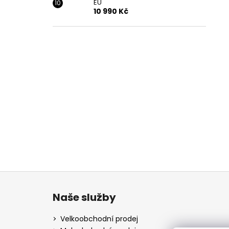
EU
10 990 Kč
Z
á
Naše služby
p
a
Velkoobchodní prodej