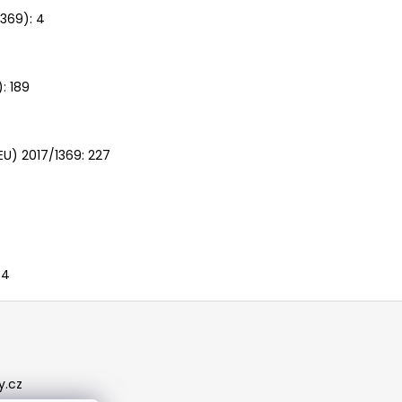
369): 4
: 189
EU) 2017/1369: 227
34
y.cz