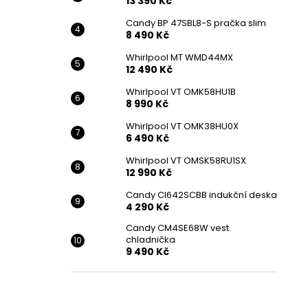
13 390 Kč
Candy BP 47SBL8-S pračka slim
8 490 Kč
Whirlpool MT WMD44MX
12 490 Kč
Whirlpool VT OMK58HU1B
8 990 Kč
Whirlpool VT OMK38HU0X
6 490 Kč
Whirlpool VT OMSK58RU1SX
12 990 Kč
Candy CI642SCBB indukční deska
4 290 Kč
Candy CM4SE68W vest.
chladnička
9 490 Kč