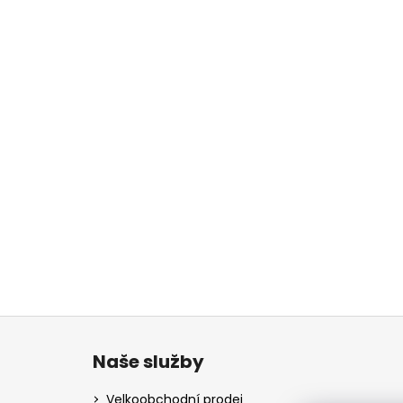
Z
á
Naše služby
p
a
Velkoobchodní prodej