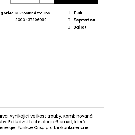
KA WSIC 3M27 C
Tisk
gorie
:
Mikrovlnné trouby
8003437396960
Zeptat se
Sdílet
rva. Vynikající velikost trouby. Kombinovaná
uby. Exkluzivní technologie 6. smysl, která
energie. Funkce Crisp pro bezkonkurenčně