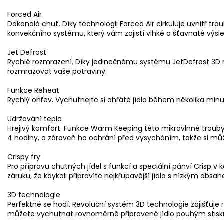
Forced Air
Dokonalá chuť. Díky technologii Forced Air cirkuluje uvnitř t
konvekčního systému, který vám zajistí vlhké a šťavnaté výsle
Jet Defrost
Rychlé rozmrazení. Díky jedinečnému systému JetDefrost 3D
rozmrazovat vaše potraviny.
Funkce Reheat
Rychlý ohřev. Vychutnejte si ohřáté jídlo během několika minu
Udržování tepla
Hřejivý komfort. Funkce Warm Keeping této mikrovlnné trouby Wh
4 hodiny, a zároveň ho ochrání před vysycháním, takže si může
Crispy fry
Pro přípravu chutných jídel s funkcí a speciální pánví Cris
záruku, že kdykoli připravíte nejkřupavější jídlo s nízkým obsa
3D technologie
Perfektně se hodí. Revoluční systém 3D technologie zajišťuje 
můžete vychutnat rovnoměrně připravené jídlo pouhým stiskn