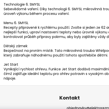
Technologie 6. SMYSL
Sebevědomé vaření. Díky technologii 6. SMYSL mikrovlnná tro
úroveň výkonu během procesu vaření.
Menu 6. SMYSL
Recepty připravené k rychlému použití. Zvolte si jeden ze 6
nejlepší funkci, upraví nastavení teploty nebo úrovně výkon
kontrolovat průběh přípravy pokrmu, aby byly zajištěny vždy d
Dětský zámek
Bezpečnost na prvním místě. Tato mikrovlnná trouba Whirlpo
který zabraňuje náhodnému použití tohoto spotřebiče dětmi.
Jet Start
Vynikající rychlost ohřevu. Funkce Jet Start dodává maximáln
čímž zajišťuje ideální teplotu pro ohřev potravin s vysokým o
nápoje.
Kontakt
objednavky
@
elektrorezn