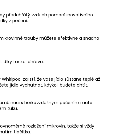
rouby předehřátý vzduch pomocí inovativního
dky z pečení.
 mikrovlnné trouby můžete efektivně a snadno
t díky funkci ohřevu.
irlpool zajistí, že vaše jídlo zůstane teplé až
te jídlo vychutnat, kdykoli budete chtít.
p v kombinaci s horkovzdušným pečením máte
hem tuku.
rovnoměrné rozložení mikrovln, takže si vždy
utím tlačítka.