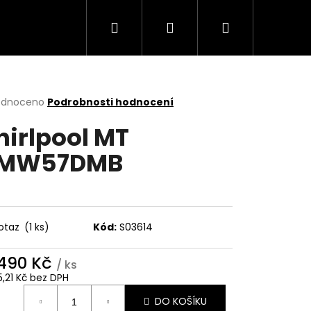
Hledat
Přihlášení
Nákupní
Trouby
Mikrovlnné trouby
Varné desky
košík
rné
odnoceno
Podrobnosti hodnocení
cení
irlpool MT
ktu
MW57DMB
ček.
otaz
(1 ks)
Kód:
S03614
 490 Kč
/ ks
Následující
5,21 Kč bez DPH
ná
DO KOŠÍKU
: