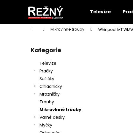
K
Přejít
na
o
Televize
Pra
obsah
Zpět
Zpět
š
do
do
í
Domů
Mikrovlnné trouby
Whirlpool MT WM
k
obchodu
obchodu
P
o
Kategorie
Přeskočit
s
kategorie
t
Televize
r
Pračky
a
Sušičky
n
Chladničky
n
Mrazničky
í
Trouby
p
Mikrovlnné trouby
a
Varné desky
n
Myčky
e
Odsavače