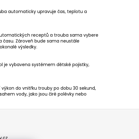
uba automaticky upravuje čas, teplotu a
2 automatických receptů a trouba sama vybere
u a času. Zároveň bude sama neustále
okonalé výsledky.
ol je vybavena systémem dětské pojistky,
í výkon do vnitřku trouby po dobu 30 sekund,
bsahem vody, jako jsou čiré polévky nebo
y.cz