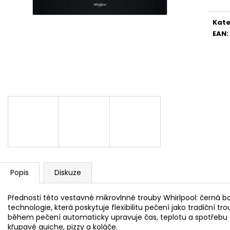
WHIRLPOOL MT WMF 200 G
WHIRLPOOL MYČ
5 990 Kč
13 390 Kč
Kate
EAN
:
Popis
Diskuze
Přednosti této vestavné mikrovlnné trouby Whirlpool: černá ba
technologie, která poskytuje flexibilitu pečení jako tradiční tro
během pečení automaticky upravuje čas, teplotu a spotřebu 
křupavé quiche, pizzy a koláče.