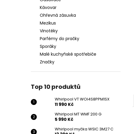
WHIRLPOOL VT WOI4S8PPM1SX
l
Kávovar
11 990 Kč
Ohřevná zásuvka
Mezikus
Vinotéky
Parfémy do pračky
Sporáky
Malé kuchyňské spotřebiče
Značky
Top 10 produktů
Whirlpool VT WOI4S8PPM1SX
11 990 Kč
Whirlpool MT WMF 200 G
5 990 Kč
Whirlpool myčka WSIC 3M27 C