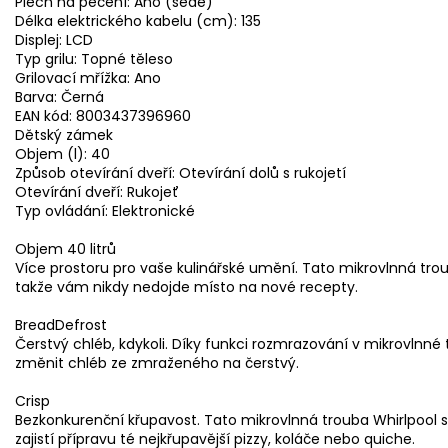
Plech na pečení: Ano (šedé)
Délka elektrického kabelu (cm): 135
Displej: LCD
Typ grilu: Topné těleso
Grilovací mřížka: Ano
Barva: Černá
EAN kód: 8003437396960
Dětský zámek
Objem (l): 40
Způsob otevírání dveří: Otevírání dolů s rukojetí
Otevírání dveří: Rukojeť
Typ ovládání: Elektronické
Objem 40 litrů
Více prostoru pro vaše kulinářské umění. Tato mikrovlnná trou
takže vám nikdy nedojde místo na nové recepty.
BreadDefrost
Čerstvý chléb, kdykoli. Díky funkci rozmrazování v mikrovlnn
změnit chléb ze zmraženého na čerstvý.
Crisp
Bezkonkurenční křupavost. Tato mikrovlnná trouba Whirlpool s 
zajistí přípravu té nejkřupavější pizzy, koláče nebo quiche.