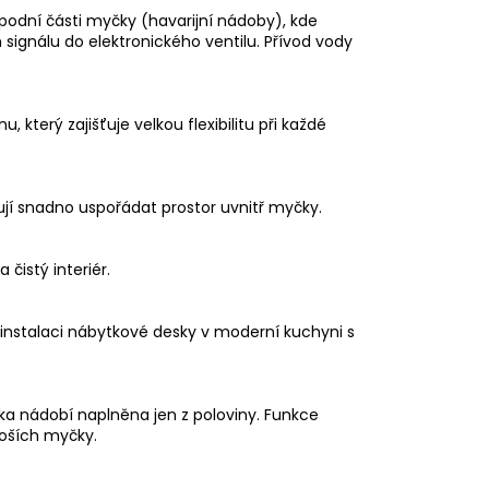
podní části myčky (havarijní nádoby), kde
signálu do elektronického ventilu. Přívod vody
 který zajišťuje velkou flexibilitu při každé
ují snadno uspořádat prostor uvnitř myčky.
 čistý interiér.
instalaci nábytkové desky v moderní kuchyni s
čka nádobí naplněna jen z poloviny. Funkce
koších myčky.