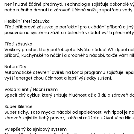
Není nutné žádné předmytí. Technologie zajišťuje dokonalé v
nebo ručního drhnutí a zároveň účinně snižuje spotřebu vody 
Flexibilní třetí zásuvka
Třetí příborová zásuvka je perfektní pro ukládání příborů a ji
posuvnému systému zúžit a následně vkládat vyšší předměty 
Třetí zásuvka
Veškerý prostor, který potřebujete. Myčka nádobí Whirlpool nabí
příborů, kuchyňského náčiní a drobného nádobí, takže vám n
NaturalDry
Automatické otevření dvířek na konci programu zajišťuje lepší
vyšší energetickou účinnost a lepší výsledky sušení.
Volba Silent / Noční režim
Specifický cyklus, který snižuje hlučnost až o 3 dB a zároveň 
Super Silence
Super tichý. Tato myčka nádobí od společnosti Whirlpool je na
zároveň zajistila tichý provoz, takže si můžete užívat více klid
Vylepšený kolejnicový systém