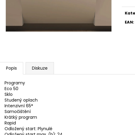
WHIRLPOOL MT WMF 200 G
WHIRLPOOL MYČ
5 990 Kč
13 390 Kč
Kate
EAN
:
Popis
Diskuze
Programy
Eco 50
Sklo
Studený oplach
Intenzivní 65°
Samočištění
Krátký program
Rapid
Odložený start: Plynulé
Odložený start max. (h): 24