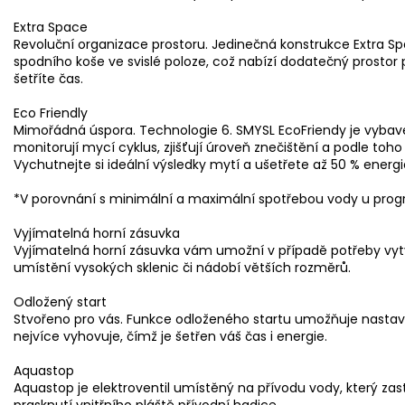
Extra Space
Revoluční organizace prostoru. Jedinečná konstrukce Extra 
spodního koše ve svislé poloze, což nabízí dodatečný prostor p
šetříte čas.
Eco Friendly
Mimořádná úspora. Technologie 6. SMYSL EcoFriendy je vybaven
monitorují mycí cyklus, zjišťují úroveň znečištění a podle to
Vychutnejte si ideální výsledky mytí a ušetřete až 50 % energi
*V porovnání s minimální a maximální spotřebou vody u prog
Vyjímatelná horní zásuvka
Vyjímatelná horní zásuvka vám umožní v případě potřeby vytvo
umístění vysokých sklenic či nádobí větších rozměrů.
Odložený start
Stvořeno pro vás. Funkce odloženého startu umožňuje nastavi
nejvíce vyhovuje, čímž je šetřen váš čas i energie.
Aquastop
Aquastop je elektroventil umístěný na přívodu vody, který zas
prasknutí vnitřního pláště přívodní hadice.