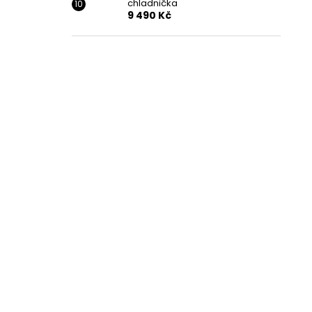
chladnička
9 490 Kč