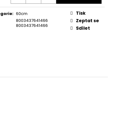
KA WSIC 3M27 C
Tisk
gorie
:
60cm
8003437641466
Zeptat se
8003437641466
Sdílet