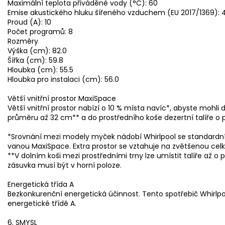
Maximální teplota přiváděné vody (°C): 60
Emise akustického hluku šířeného vzduchem (EU 2017/1369): 
Proud (A): 10
Počet programů: 8
Rozměry
Výška (cm): 82.0
Šířka (cm): 59.8
Hloubka (cm): 55.5
Hloubka pro instalaci (cm): 56.0
Větší vnitřní prostor MaxiSpace
Větší vnitřní prostor nabízí o 10 % místa navíc*, abyste mohli d
průměru až 32 cm** a do prostředního koše dezertní talíře o
*Srovnání mezi modely myček nádobí Whirlpool se standardn
vanou MaxiSpace. Extra prostor se vztahuje na zvětšenou cel
**V dolním koši mezi prostředními trny lze umístit talíře až 
zásuvka musí být v horní poloze.
Energetická třída A
Bezkonkurenční energetická účinnost. Tento spotřebič Whirlp
energetické třídě A.
6. SMYSL