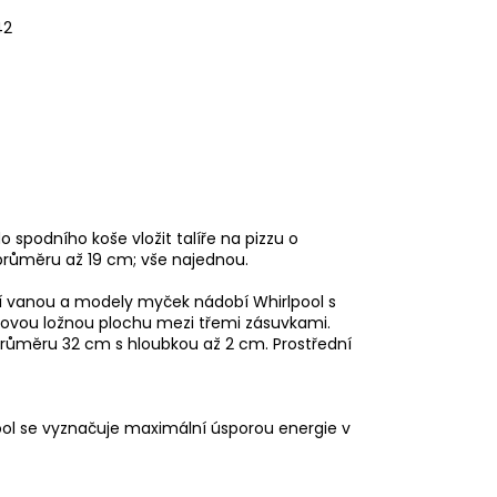
42
o spodního koše vložit talíře na pizzu o
 průměru až 19 cm; vše najednou.
í vanou a modely myček nádobí Whirlpool s
kovou ložnou plochu mezi třemi zásuvkami.
o průměru 32 cm s hloubkou až 2 cm. Prostřední
ool se vyznačuje maximální úsporou energie v