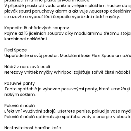
V případě prasknutí voda unikne vnějším pláštěm hadice do s
plovák spustí poruchový alarm a aktivuje Aquastop odesláním 
se uzavře a vypouštěcí čerpadlo vyprázdní nádrž myčky.
Kapacita 15 obědových souprav
Pojme až 15 jídelních souprav díky modulárnímu třetímu stojanu,
kombinaci nakládání.
Flexi Space
Uspořádejte si svůj prostor. Modulární koše Flexi Space umožň
Nádrž z nerezové oceli
Nerezový vnitřek myčky Whirlpool zajišťuje zářivě čisté nádobí a
Posuvné panty
Tento spotřebič je vybaven posuvnými panty, které umožňují 
nízkým soklem.
Poloviční náplň
Efektivní využívání zdrojů. Ušetřete peníze, pokud je vaše my
Poloviční náplň optimalizuje spotřebu vody a energie v obou 
Nastavitelnost horního koše