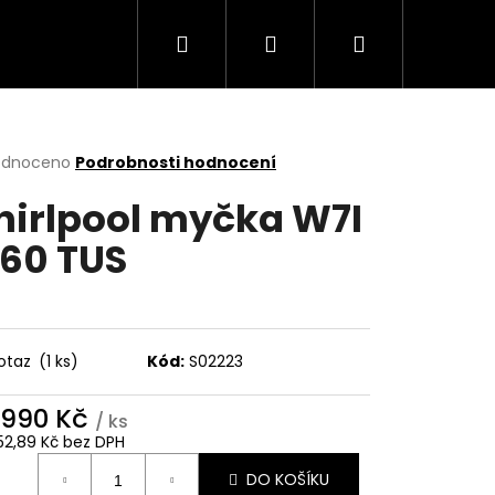
Hledat
Přihlášení
Nákupní
Trouby
Mikrovlnné trouby
Varné desky
košík
rné
odnoceno
Podrobnosti hodnocení
cení
irlpool myčka W7I
ktu
60 TUS
ček.
otaz
(1 ks)
Kód:
S02223
 990 Kč
/ ks
Následující
52,89 Kč bez DPH
ná
DO KOŠÍKU
: