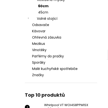
WHIRLPOOL VT WOI4S8PPM1SX
l
60cm
11 990 Kč
45cm
Volně stojící
Odsavače
Kávovar
Ohřevná zásuvka
Mezikus
Vinotéky
Parfémy do pračky
Sporáky
Malé kuchyňské spotřebiče
Značky
Top 10 produktů
Whirlpool VT WOI4S8PPM1SX