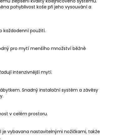
nému zlepšení kvality kolejnicového systému.
něna pohyblivost koše při jeho vysouvání a
o každodenní použití.
vhodný pro mytí menšího množství běžně
dují intenzivnější mytí.
ábytkem. Snadný instalační systém a závěsy
y.
nost v celém prostoru.
l je vybavana nastavitelnými nožičkami, takže
.