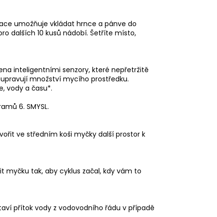
Space umožňuje vkládat hrnce a pánve do
ro dalších 10 kusů nádobí. Šetříte místo,
a inteligentními senzory, které nepřetržitě
ho upravují množství mycího prostředku.
e, vody a času*.
ramů 6. SMYSL.
řit ve středním koši myčky další prostor k
t myčku tak, aby cyklus začal, kdy vám to
taví přítok vody z vodovodního řádu v případě