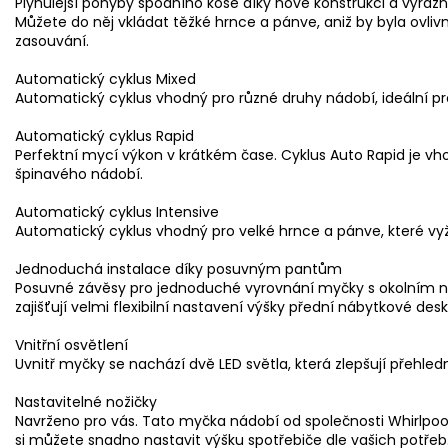
Plynulejší pohyby spodního koše díky nové konstrukci a výraz
Můžete do něj vkládat těžké hrnce a pánve, aniž by byla ovliv
zasouvání.
Automatický cyklus Mixed
Automatický cyklus vhodný pro různé druhy nádobí, ideální pr
Automatický cyklus Rapid
Perfektní mycí výkon v krátkém čase. Cyklus Auto Rapid je 
špinavého nádobí.
Automatický cyklus Intensive
Automatický cyklus vhodný pro velké hrnce a pánve, které vyža
Jednoduchá instalace díky posuvným pantům
Posuvné závěsy pro jednoduché vyrovnání myčky s okolním n
zajišťují velmi flexibilní nastavení výšky přední nábytkové desk
Vnitřní osvětlení
Uvnitř myčky se nachází dvě LED světla, která zlepšují přehled
Nastavitelné nožičky
Navrženo pro vás. Tato myčka nádobí od společnosti Whirlpoo
si můžete snadno nastavit výšku spotřebiče dle vašich potřeb