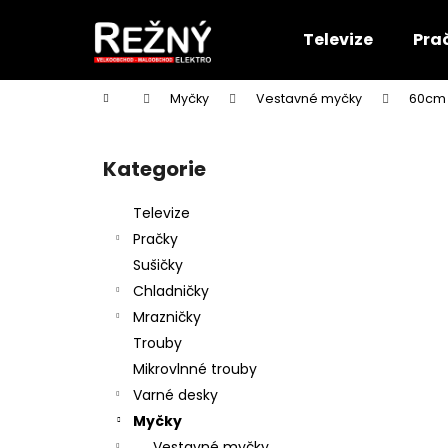
K
Přejít
na
o
Televize
Pra
obsah
Zpět
Zpět
š
do
do
í
Domů
Myčky
Vestavné myčky
60cm
k
obchodu
obchodu
P
o
Kategorie
Přeskočit
s
kategorie
t
Televize
r
Pračky
a
Sušičky
n
Chladničky
n
Mrazničky
í
Trouby
p
Mikrovlnné trouby
a
Varné desky
n
Myčky
e
Vestavné myčky