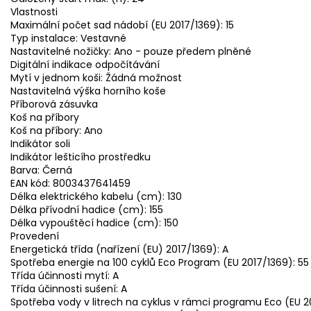
Vlastnosti
Maximální počet sad nádobí (EU 2017/1369): 15
Typ instalace: Vestavné
Nastavitelné nožičky: Ano - pouze předem plněné
Digitální indikace odpočítávání
Mytí v jednom koši: Žádná možnost
Nastavitelná výška horního koše
Příborová zásuvka
Koš na příbory
Koš na příbory: Ano
Indikátor soli
Indikátor lešticího prostředku
Barva: Černá
EAN kód: 8003437641459
Délka elektrického kabelu (cm): 130
Délka přívodní hadice (cm): 155
Délka vypouštěcí hadice (cm): 150
Provedení
Energetická třída (nařízení (EU) 2017/1369): A
Spotřeba energie na 100 cyklů Eco Program (EU 2017/1369): 55
Třída účinnosti mytí: A
Třída účinnosti sušení: A
Spotřeba vody v litrech na cyklus v rámci programu Eco (EU 20