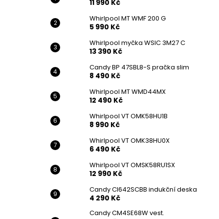
11 990 Kč
Whirlpool MT WMF 200 G
5 990 Kč
Whirlpool myčka WSIC 3M27 C
13 390 Kč
Candy BP 47SBL8-S pračka slim
8 490 Kč
Whirlpool MT WMD44MX
12 490 Kč
Whirlpool VT OMK58HU1B
8 990 Kč
Whirlpool VT OMK38HU0X
6 490 Kč
Whirlpool VT OMSK58RU1SX
12 990 Kč
Candy CI642SCBB indukční deska
4 290 Kč
Candy CM4SE68W vest.