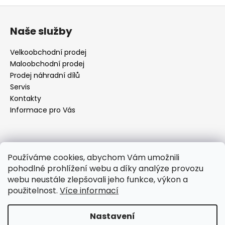
Z
á
Naše služby
p
a
Velkoobchodní prodej
t
Maloobchodní prodej
í
Prodej náhradní dílů
Servis
Kontakty
Informace pro Vás
Kontakt
Používáme cookies, abychom Vám umožnili
pohodlné prohlížení webu a díky analýze provozu
objednavky
@
elektrorezny.cz
webu neustále zlepšovali jeho funkce, výkon a
602 155 983
použitelnost.
Více informací
https://www.facebook.com/jirireznyelektroservis
reznyelektro
Nastavení