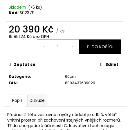
č
u
Skladem
(>5 ks)
j
Kód:
S02379
e
m
20 390 Kč
/ ks
e
16 851,24 Kč bez DPH
Měrná
DO KOŠÍKU
cena:
WHIRLPOOL
MT
WMD44MX
Zeptat se
Sdílet
12
490
Kategorie
:
60cm
Kč
EAN
:
8003437639029
Popis
Diskuze
Předností této vestavné myčky nádobí je o 10 % větší*
vnitřní prostor, při zachování stejných vnějších rozměrů.
Třída energetické účinnosti C. Inovativní technologie