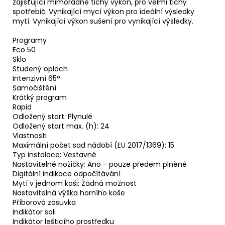
zajišťující mimořádně tichý výkon, pro velmi tichý
spotřebič. Vynikající mycí výkon pro ideální výsledky
mytí. Vynikající výkon sušení pro vynikající výsledky.
Programy
Eco 50
Sklo
Studený oplach
Intenzivní 65°
Samočištění
Krátký program
Rapid
Odložený start: Plynulé
Odložený start max. (h): 24
Vlastnosti
Maximální počet sad nádobí (EU 2017/1369): 15
Typ instalace: Vestavné
Nastavitelné nožičky: Ano - pouze předem plněné
Digitální indikace odpočítávání
Mytí v jednom koši: Žádná možnost
Nastavitelná výška horního koše
Příborová zásuvka
Indikátor soli
Indikátor lešticího prostředku