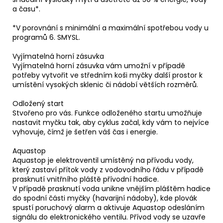
a času*.
*V porovnání s minimální a maximální spotřebou vody u
programů 6. SMYSL.
Vyjímatelná horní zásuvka
Vyjímatelná horní zásuvka vám umožní v případě
potřeby vytvořit ve středním koši myčky další prostor k
umístění vysokých sklenic či nádobí větších rozměrů.
Odložený start
Stvořeno pro vás. Funkce odloženého startu umožňuje
nastavit myčku tak, aby cyklus začal, kdy vám to nejvíce
vyhovuje, čímž je šetřen váš čas i energie.
Aquastop
Aquastop je elektroventil umístěný na přívodu vody,
který zastaví přítok vody z vodovodního řádu v případě
prasknutí vnitřního pláště přívodní hadice.
V případě prasknutí voda unikne vnějším pláštěm hadice
do spodní části myčky (havarijní nádoby), kde plovák
spustí poruchový alarm a aktivuje Aquastop odesláním
signálu do elektronického ventilu. Přívod vody se uzavře