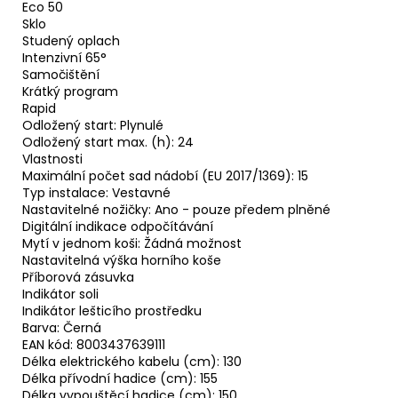
Eco 50
Sklo
Studený oplach
Intenzivní 65°
Samočištění
Krátký program
Rapid
Odložený start: Plynulé
Odložený start max. (h): 24
Vlastnosti
Maximální počet sad nádobí (EU 2017/1369): 15
Typ instalace: Vestavné
Nastavitelné nožičky: Ano - pouze předem plněné
Digitální indikace odpočítávání
Mytí v jednom koši: Žádná možnost
Nastavitelná výška horního koše
Příborová zásuvka
Indikátor soli
Indikátor lešticího prostředku
Barva: Černá
EAN kód: 8003437639111
Délka elektrického kabelu (cm): 130
Délka přívodní hadice (cm): 155
Délka vypouštěcí hadice (cm): 150