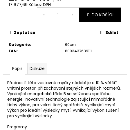
č
17 677,69 Kč bez DPH
u
Měrná
j
DO KOŠÍKU
cena:
e
m
e
Zeptat se
Sdílet
Kategorie
:
60cm
WHIRLPOOL
EAN
:
8003437639111
VT
OMK58HU1B
8
Popis
Diskuze
990
Kč
Předností této vestavné myčky nádobí je o 10 % větší*
vnitřní prostor, při zachování stejných vnějších rozměrů.
Vynikající energetická třída B se sníženou spotřebu
energie. Inovativní technologie zajišťující mimořádně
tichý výkon, pro velmi tichý spotřebič. Vynikající mycí
výkon pro ideální výsledky mytí. Vynikající výkon sušení
pro vynikající výsledky.
Programy