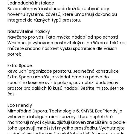
Jednoduchá instalace
Bezproblémová instalace do každé kuchyně díky
novému systému závěsů, které umožňují dokonalou
integraci do různých typů prostoru.
Nastavitelné nožičky
Navrženo pro vás. Tato myčka nádobí od společnosti
Whirlpool je vybavana nastavitelnými nožičkami, takže si
můžete snadno nastavit výšku spotřebiče dle vašich
potřeb.
Extra Space
Revoluční organizace prostoru. Jedinečná konstrukce
Extra Space umožňuje vkládat hrnce a pánve do
spodního koše ve svislé poloze, což nabízí dodatečný
prostor pro dalších 10 kusů nádobí. Šetříte místo, šetříte
čas.
Eco Friendly
Mimořádná úspora. Technologie 6. SMYSL EcoFriendy je
vybavena inteligentními senzory, které nepřetržitě
monitorují mycí cyklus, zjišťují úroveň znečištění a podle
toho upravují množství mycího prostředku. Vychutnejte
si ideální výsledky mytí a ušetřete až 50 % energie, vody