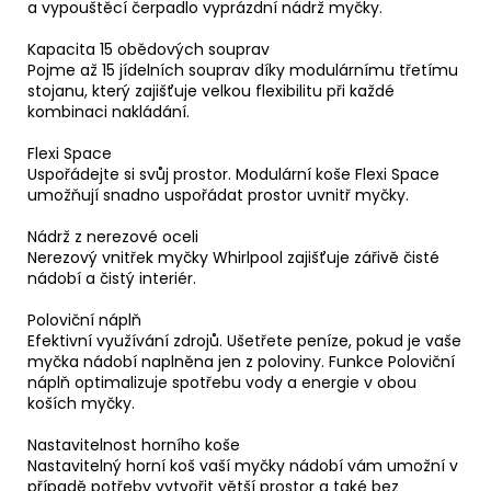
a vypouštěcí čerpadlo vyprázdní nádrž myčky.
Kapacita 15 obědových souprav
Pojme až 15 jídelních souprav díky modulárnímu třetímu
stojanu, který zajišťuje velkou flexibilitu při každé
kombinaci nakládání.
Flexi Space
Uspořádejte si svůj prostor. Modulární koše Flexi Space
umožňují snadno uspořádat prostor uvnitř myčky.
Nádrž z nerezové oceli
Nerezový vnitřek myčky Whirlpool zajišťuje zářivě čisté
nádobí a čistý interiér.
Poloviční náplň
Efektivní využívání zdrojů. Ušetřete peníze, pokud je vaše
myčka nádobí naplněna jen z poloviny. Funkce Poloviční
náplň optimalizuje spotřebu vody a energie v obou
koších myčky.
Nastavitelnost horního koše
Nastavitelný horní koš vaší myčky nádobí vám umožní v
případě potřeby vytvořit větší prostor a také bez