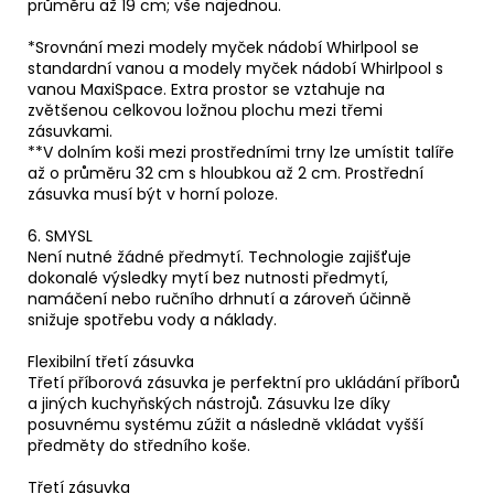
průměru až 19 cm; vše najednou.
*Srovnání mezi modely myček nádobí Whirlpool se
standardní vanou a modely myček nádobí Whirlpool s
vanou MaxiSpace. Extra prostor se vztahuje na
zvětšenou celkovou ložnou plochu mezi třemi
zásuvkami.
**V dolním koši mezi prostředními trny lze umístit talíře
až o průměru 32 cm s hloubkou až 2 cm. Prostřední
zásuvka musí být v horní poloze.
6. SMYSL
Není nutné žádné předmytí. Technologie zajišťuje
dokonalé výsledky mytí bez nutnosti předmytí,
namáčení nebo ručního drhnutí a zároveň účinně
snižuje spotřebu vody a náklady.
Flexibilní třetí zásuvka
Třetí příborová zásuvka je perfektní pro ukládání příborů
a jiných kuchyňských nástrojů. Zásuvku lze díky
posuvnému systému zúžit a následně vkládat vyšší
předměty do středního koše.
Třetí zásuvka