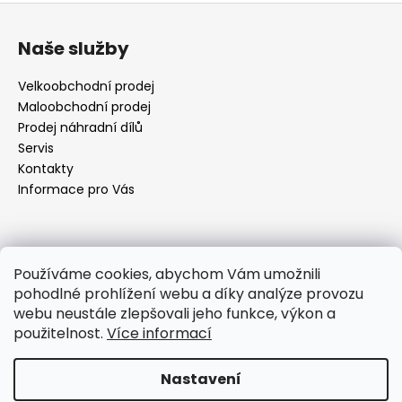
Z
á
Naše služby
p
a
Velkoobchodní prodej
t
Maloobchodní prodej
í
Prodej náhradní dílů
Servis
Kontakty
Informace pro Vás
Kontakt
Používáme cookies, abychom Vám umožnili
pohodlné prohlížení webu a díky analýze provozu
objednavky
@
elektrorezny.cz
webu neustále zlepšovali jeho funkce, výkon a
602 155 983
použitelnost.
Více informací
https://www.facebook.com/jirireznyelektroservis
reznyelektro
Nastavení