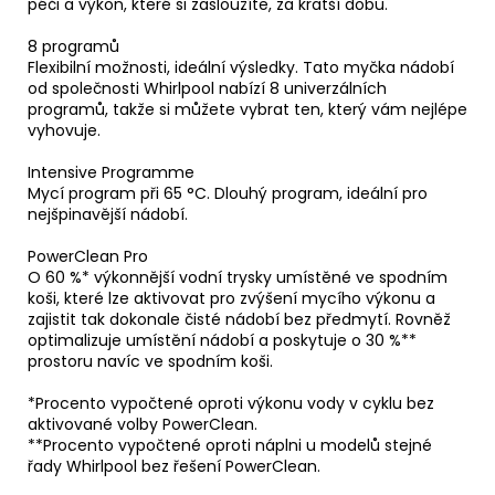
péči a výkon, které si zasloužíte, za kratší dobu.
8 programů
Flexibilní možnosti, ideální výsledky. Tato myčka nádobí
od společnosti Whirlpool nabízí 8 univerzálních
programů, takže si můžete vybrat ten, který vám nejlépe
vyhovuje.
Intensive Programme
Mycí program při 65 °C. Dlouhý program, ideální pro
nejšpinavější nádobí.
PowerClean Pro
O 60 %* výkonnější vodní trysky umístěné ve spodním
koši, které lze aktivovat pro zvýšení mycího výkonu a
zajistit tak dokonale čisté nádobí bez předmytí. Rovněž
optimalizuje umístění nádobí a poskytuje o 30 %**
prostoru navíc ve spodním koši.
*Procento vypočtené oproti výkonu vody v cyklu bez
aktivované volby PowerClean.
**Procento vypočtené oproti náplni u modelů stejné
řady Whirlpool bez řešení PowerClean.