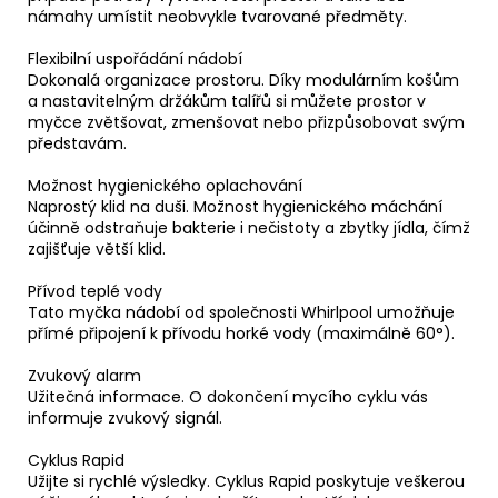
námahy umístit neobvykle tvarované předměty.
Flexibilní uspořádání nádobí
Dokonalá organizace prostoru. Díky modulárním košům
a nastavitelným držákům talířů si můžete prostor v
myčce zvětšovat, zmenšovat nebo přizpůsobovat svým
představám.
Možnost hygienického oplachování
Naprostý klid na duši. Možnost hygienického máchání
účinně odstraňuje bakterie i nečistoty a zbytky jídla, čímž
zajišťuje větší klid.
Přívod teplé vody
Tato myčka nádobí od společnosti Whirlpool umožňuje
přímé připojení k přívodu horké vody (maximálně 60°).
Zvukový alarm
Užitečná informace. O dokončení mycího cyklu vás
informuje zvukový signál.
Cyklus Rapid
Užijte si rychlé výsledky. Cyklus Rapid poskytuje veškerou