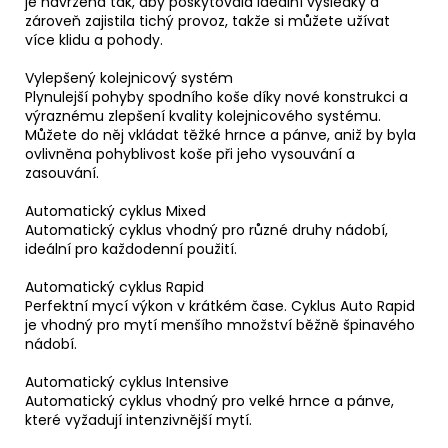
je navržena tak, aby poskytovala ideální výsledky a
zároveň zajistila tichý provoz, takže si můžete užívat
více klidu a pohody.
Vylepšený kolejnicový systém
Plynulejší pohyby spodního koše díky nové konstrukci a
výraznému zlepšení kvality kolejnicového systému.
Můžete do něj vkládat těžké hrnce a pánve, aniž by byla
ovlivněna pohyblivost koše při jeho vysouvání a
zasouvání.
Automatický cyklus Mixed
Automatický cyklus vhodný pro různé druhy nádobí,
ideální pro každodenní použití.
Automatický cyklus Rapid
Perfektní mycí výkon v krátkém čase. Cyklus Auto Rapid
je vhodný pro mytí menšího množství běžně špinavého
nádobí.
Automatický cyklus Intensive
Automatický cyklus vhodný pro velké hrnce a pánve,
které vyžadují intenzivnější mytí.