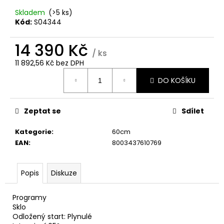
č
u
Skladem
(>5 ks)
j
Kód:
S04344
e
m
14 390 Kč
/ ks
e
11 892,56 Kč bez DPH
Měrná
DO KOŠÍKU
cena:
WHIRLPOOL
MT
WMD44MX
Zeptat se
Sdílet
12
490
Kategorie
:
60cm
Kč
EAN
:
8003437610769
Popis
Diskuze
Programy
Sklo
Odložený start: Plynulé