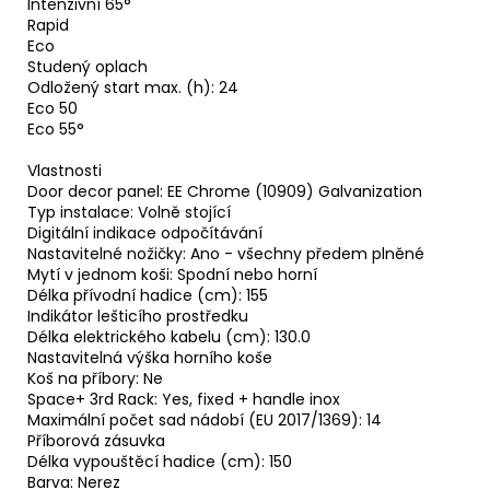
Intenzivní 65°
Rapid
Eco
Studený oplach
Odložený start max. (h): 24
Eco 50
Eco 55°
Vlastnosti
Door decor panel: EE Chrome (10909) Galvanization
Typ instalace: Volně stojící
Digitální indikace odpočítávání
Nastavitelné nožičky: Ano - všechny předem plněné
Mytí v jednom koši: Spodní nebo horní
Délka přívodní hadice (cm): 155
Indikátor lešticího prostředku
Délka elektrického kabelu (cm): 130.0
Nastavitelná výška horního koše
Koš na příbory: Ne
Space+ 3rd Rack: Yes, fixed + handle inox
Maximální počet sad nádobí (EU 2017/1369): 14
Příborová zásuvka
Délka vypouštěcí hadice (cm): 150
Barva: Nerez