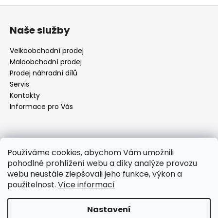
Z
á
Naše služby
p
a
Velkoobchodní prodej
t
Maloobchodní prodej
í
Prodej náhradní dílů
Servis
Kontakty
Informace pro Vás
Kontakt
Používáme cookies, abychom Vám umožnili
pohodlné prohlížení webu a díky analýze provozu
objednavky
@
elektrorezny.cz
webu neustále zlepšovali jeho funkce, výkon a
602 155 983
použitelnost.
Více informací
https://www.facebook.com/jirireznyelektroservis
reznyelektro
Nastavení