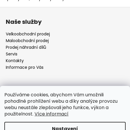
Z
á
Naše služby
p
a
Velkoobchodní prodej
t
Maloobchodní prodej
í
Prodej náhradní dílů
Servis
Kontakty
Informace pro Vás
Kontakt
Používáme cookies, abychom Vám umožnili
pohodlné prohlížení webu a díky analýze provozu
objednavky
@
elektrorezny.cz
webu neustále zlepšovali jeho funkce, výkon a
602 155 983
použitelnost.
Více informací
https://www.facebook.com/jirireznyelektroservis
reznyelektro
Nastavení