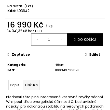
č
u
Na dotaz
(1 ks)
j
Kód:
S03642
e
m
16 990 Kč
/ ks
e
14 041,32 Kč bez DPH
Měrná
DO KOŠÍKU
cena:
WHIRLPOOL
VT
OMK38HU0X
Zeptat se
Sdílet
6
490
Kategorie
:
45cm
Kč
EAN
:
8003437061073
Popis
Diskuze
Přednosti této plně integrované vestavné myčky nádobí
Whirlpool: třída energetické účinnosti C. Nastavitelné
nožičky, pro dokonalou stabilitu na nerovných podlahách