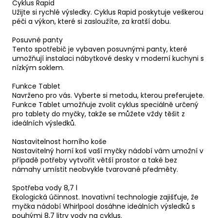
Cyklus Rapid
Užijte si rychlé výsledky. Cyklus Rapid poskytuje veškerou
péči a výkon, které si zasloužíte, za kratší dobu.
Posuvné panty
Tento spotřebič je vybaven posuvnými panty, které
umožňují instalaci nábytkové desky v moderní kuchyni s
nízkým soklem.
Funkce Tablet
Navrženo pro vás. Vyberte si metodu, kterou preferujete.
Funkce Tablet umožňuje zvolit cyklus speciálně určený
pro tablety do myčky, takže se můžete vždy těšit z
ideálních výsledků.
Nastavitelnost horního koše
Nastavitelný horní koš vaší myčky nádobí vám umožní v
případě potřeby vytvořit větší prostor a také bez
námahy umístit neobvykle tvarované předměty.
Spotřeba vody 8,7 l
Ekologická účinnost. Inovativní technologie zajišťuje, že
myčka nádobí Whirlpool dosáhne ideálních výsledků s
pouhými 8,7 litry vody na cyklus.