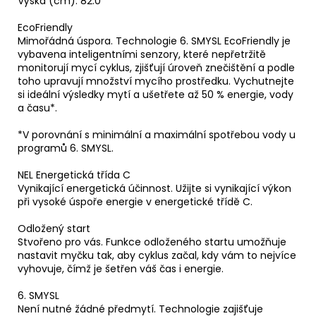
Výška (cm): 82.0
EcoFriendly
Mimořádná úspora. Technologie 6. SMYSL EcoFriendly je
vybavena inteligentními senzory, které nepřetržitě
monitorují mycí cyklus, zjišťují úroveň znečištění a podle
toho upravují množství mycího prostředku. Vychutnejte
si ideální výsledky mytí a ušetřete až 50 % energie, vody
a času*.
*V porovnání s minimální a maximální spotřebou vody u
programů 6. SMYSL.
NEL Energetická třída C
Vynikající energetická účinnost. Užijte si vynikající výkon
při vysoké úspoře energie v energetické třídě C.
Odložený start
Stvořeno pro vás. Funkce odloženého startu umožňuje
nastavit myčku tak, aby cyklus začal, kdy vám to nejvíce
vyhovuje, čímž je šetřen váš čas i energie.
6. SMYSL
Není nutné žádné předmytí. Technologie zajišťuje