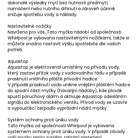
dokonalé výsledky mytí bez nutnosti předmytí,
namáčení nebo ručního drhnutí a zároveň účinně
snižuje spotřebu vody a náklady.
Nastavitelné nožičky
Navrženo pro vás. Tato myčka nádobí od společnosti
Whirlpool je vybavana nastavitelnými nožičkami, takže si
můžete snadno nastavit výšku spotřebiče dle vašich
potřeb.
Aquastop
Aquastop je elektroventil umístěný na přívodu vody,
který zastaví přítok vody z vodovodního řádu v případě
prasknutí vnitřního pláště přívodní hadice.
V případě prasknutí voda unikne vnějším pláštěm hadice
do spodní části myčky (havarijní nádoby), kde plovák
spustí poruchový alarm a aktivuje Aquastop odesláním
signálu do elektronického ventilu. Přívod vody se uzavře
a vypouštěcí čerpadlo vyprázdní nádrž myčky.
Systém ochrany proti úniku vody
Tato myčka od společnosti Whirlpool je vybavena
systémem ochrany proti úniku vody. V případě závady
vaší myčky tento systém zabrání přetečení.