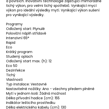
a površích. Inovativní technologie zajišťující mimořádně
tichý výkon, pro velmi tichý spotřebič. Vynikající mycí
výkon pro ideální výsledky mytí. Vynikající výkon sušení
pro vynikající výsledky.
Programy
Odložený start: Plynulé
Poloviční náplň střídavě
Intenzivní 65°
Rapid
Eco
Krátký program
Studený oplach
Odložený start max. (h): 12
Eco 50
Dezinfekce
Tichý
Vlastnosti
Typ instalace: Vestavné
Nastavitelné nožičky: Ano - všechny předem plněné
Mytí v jednom koši: Žádná možnost
Délka přívodní hadice (cm): 155
Indikátor lešticího prostředku
Délka elektrického kabelu (cm): 130