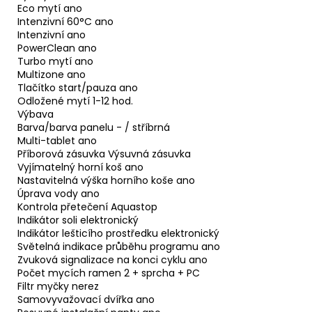
Eco mytí ano
Intenzivní 60°C ano
Intenzivní ano
PowerClean ano
Turbo mytí ano
Multizone ano
Tlačítko start/pauza ano
Odložené mytí 1-12 hod.
Výbava
Barva/barva panelu - / stříbrná
Multi-tablet ano
Příborová zásuvka Výsuvná zásuvka
Vyjímatelný horní koš ano
Nastavitelná výška horního koše ano
Úprava vody ano
Kontrola přetečení Aquastop
Indikátor soli elektronický
Indikátor lešticího prostředku elektronický
Světelná indikace průběhu programu ano
Zvuková signalizace na konci cyklu ano
Počet mycích ramen 2 + sprcha + PC
Filtr myčky nerez
Samovyvažovací dvířka ano