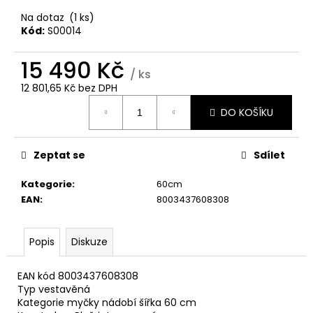
č
u
Na dotaz
(1 ks)
j
Kód:
S00014
e
m
15 490 Kč
/ ks
e
12 801,65 Kč bez DPH
Měrná
DO KOŠÍKU
cena:
WHIRLPOOL
VT
WOI4S8PPM1SX
Zeptat se
Sdílet
11
990
Kategorie
:
60cm
Kč
EAN
:
8003437608308
Popis
Diskuze
EAN kód 8003437608308
Typ vestavěná
Kategorie myčky nádobí šířka 60 cm