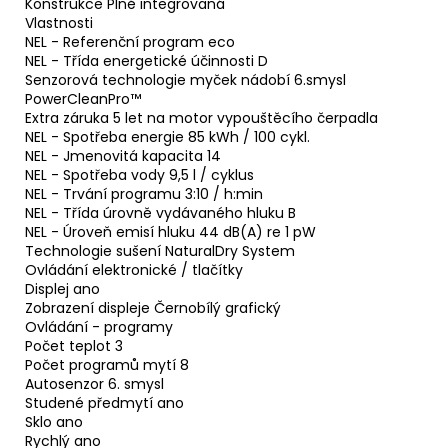
Konstrukce Plně integrovaná
Vlastnosti
NEL - Referenční program eco
NEL - Třída energetické účinnosti D
Senzorová technologie myček nádobí 6.smysl
PowerCleanPro™
Extra záruka 5 let na motor vypouštěcího čerpadla
NEL - Spotřeba energie 85 kWh / 100 cykl.
NEL - Jmenovitá kapacita 14
NEL - Spotřeba vody 9,5 l / cyklus
NEL - Trvání programu 3:10 / h:min
NEL - Třída úrovně vydávaného hluku B
NEL - Úroveň emisí hluku 44 dB(A) re 1 pW
Technologie sušení NaturalDry System
Ovládání elektronické / tlačítky
Displej ano
Zobrazení displeje Černobílý grafický
Ovládání - programy
Počet teplot 3
Počet programů mytí 8
Autosenzor 6. smysl
Studené předmytí ano
Sklo ano
Rychlý ano