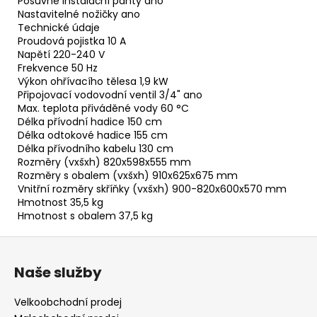
Posuvné instalační panty ano
Nastavitelné nožičky ano
Technické údaje
Proudová pojistka 10 A
Napětí 220-240 V
Frekvence 50 Hz
Výkon ohřívacího tělesa 1,9 kW
Připojovací vodovodní ventil 3/4" ano
Max. teplota přiváděné vody 60 °C
Délka přívodní hadice 150 cm
Délka odtokové hadice 155 cm
Délka přívodního kabelu 130 cm
Rozměry (vxšxh) 820x598x555 mm
Rozměry s obalem (vxšxh) 910x625x675 mm
Vnitřní rozměry skříňky (vxšxh) 900-820x600x570 mm
Hmotnost 35,5 kg
Hmotnost s obalem 37,5 kg
Z
á
Naše služby
p
a
Velkoobchodní prodej