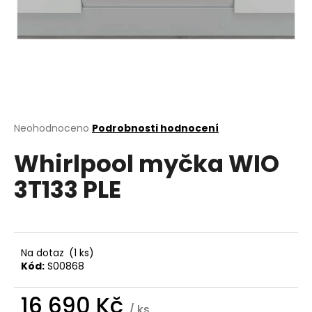
a
j
í
t
?
Průměrné
Neohodnoceno
Podrobnosti hodnocení
hodnocení
Whirlpool myčka WIO
produktu
HLEDAT
je
3T133 PLE
0,0
z
5
D
hvězdiček.
o
p
Na dotaz
(1 ks)
o
Kód:
S00868
r
u
16 690 Kč
/ ks