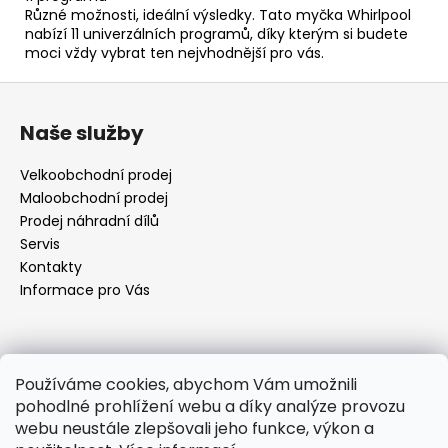
Různé možnosti, ideální výsledky. Tato myčka Whirlpool
nabízí 11 univerzálních programů, díky kterým si budete
moci vždy vybrat ten nejvhodnější pro vás.
Z
á
Naše služby
p
a
Velkoobchodní prodej
t
Maloobchodní prodej
í
Prodej náhradní dílů
Servis
Kontakty
Informace pro Vás
Kontakt
Používáme cookies, abychom Vám umožnili
pohodlné prohlížení webu a díky analýze provozu
objednavky
@
elektrorezny.cz
webu neustále zlepšovali jeho funkce, výkon a
602 155 983