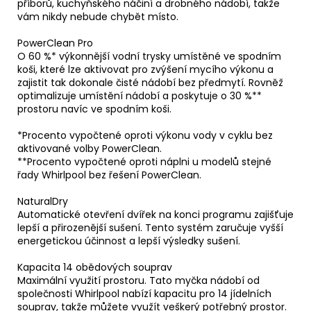
příborů, kuchyňského náčiní a drobného nádobí, takže
vám nikdy nebude chybět místo.
PowerClean Pro
O 60 %* výkonnější vodní trysky umístěné ve spodním
koši, které lze aktivovat pro zvýšení mycího výkonu a
zajistit tak dokonale čisté nádobí bez předmytí. Rovněž
optimalizuje umístění nádobí a poskytuje o 30 %**
prostoru navíc ve spodním koši.
*Procento vypočtené oproti výkonu vody v cyklu bez
aktivované volby PowerClean.
**Procento vypočtené oproti náplni u modelů stejné
řady Whirlpool bez řešení PowerClean.
NaturalDry
Automatické otevření dvířek na konci programu zajišťuje
lepší a přirozenější sušení. Tento systém zaručuje vyšší
energetickou účinnost a lepší výsledky sušení.
Kapacita 14 obědových souprav
Maximální využití prostoru. Tato myčka nádobí od
společnosti Whirlpool nabízí kapacitu pro 14 jídelních
souprav, takže můžete využít veškerý potřebný prostor.