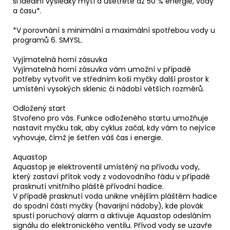
si ideální výsledky mytí a ušetřete až 50 % energie, vody
a času*.
*V porovnání s minimální a maximální spotřebou vody u
programů 6. SMYSL.
Vyjímatelná horní zásuvka
Vyjímatelná horní zásuvka vám umožní v případě
potřeby vytvořit ve středním koši myčky další prostor k
umístění vysokých sklenic či nádobí větších rozměrů.
Odložený start
Stvořeno pro vás. Funkce odloženého startu umožňuje
nastavit myčku tak, aby cyklus začal, kdy vám to nejvíce
vyhovuje, čímž je šetřen váš čas i energie.
Aquastop
Aquastop je elektroventil umístěný na přívodu vody,
který zastaví přítok vody z vodovodního řádu v případě
prasknutí vnitřního pláště přívodní hadice.
V případě prasknutí voda unikne vnějším pláštěm hadice
do spodní části myčky (havarijní nádoby), kde plovák
spustí poruchový alarm a aktivuje Aquastop odesláním
signálu do elektronického ventilu. Přívod vody se uzavře