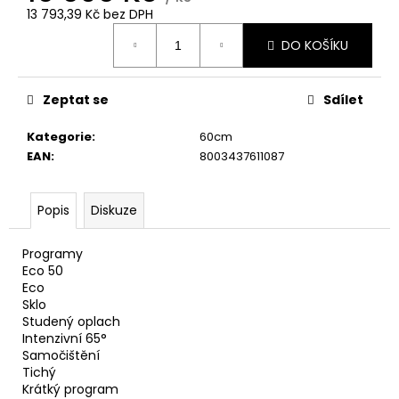
č
13 793,39 Kč bez DPH
u
Měrná
j
DO KOŠÍKU
cena:
e
m
e
Zeptat se
Sdílet
Kategorie
:
60cm
CANDY
EAN
:
8003437611087
CI642SCBB
INDUKČNÍ
DESKA
Popis
Diskuze
4
290
Kč
Programy
Eco 50
Eco
Sklo
Studený oplach
Intenzivní 65°
Samočištění
Tichý
Krátký program