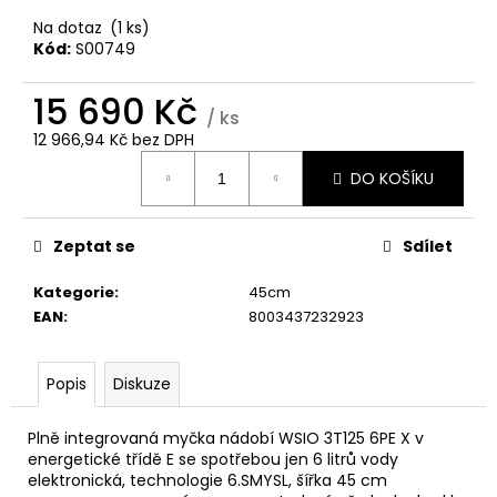
č
u
Na dotaz
(1 ks)
j
Kód:
S00749
e
m
15 690 Kč
/ ks
e
12 966,94 Kč bez DPH
Měrná
DO KOŠÍKU
cena:
WHIRLPOOL
MT
WMF
200
Zeptat se
Sdílet
G
Kategorie
:
45cm
5
990
EAN
:
8003437232923
Kč
Popis
Diskuze
Plně integrovaná myčka nádobí WSIO 3T125 6PE X v
energetické třídě E se spotřebou jen 6 litrů vody
elektronická, technologie 6.SMYSL, šířka 45 cm