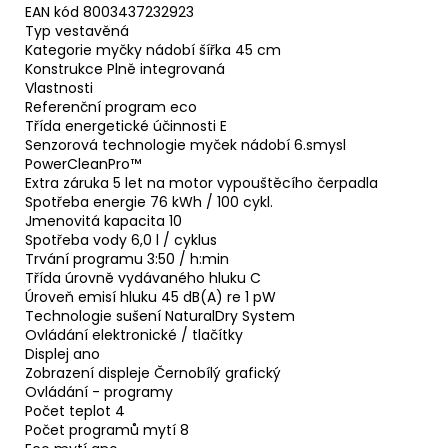
EAN kód 8003437232923
Typ vestavěná
Kategorie myčky nádobí šířka 45 cm
Konstrukce Plně integrovaná
Vlastnosti
Referenční program eco
Třída energetické účinnosti E
Senzorová technologie myček nádobí 6.smysl
PowerCleanPro™
Extra záruka 5 let na motor vypouštěcího čerpadla
Spotřeba energie 76 kWh / 100 cykl.
Jmenovitá kapacita 10
Spotřeba vody 6,0 l / cyklus
Trvání programu 3:50 / h:min
Třída úrovně vydávaného hluku C
Úroveň emisí hluku 45 dB(A) re 1 pW
Technologie sušení NaturalDry System
Ovládání elektronické / tlačítky
Displej ano
Zobrazení displeje Černobílý grafický
Ovládání - programy
Počet teplot 4
Počet programů mytí 8