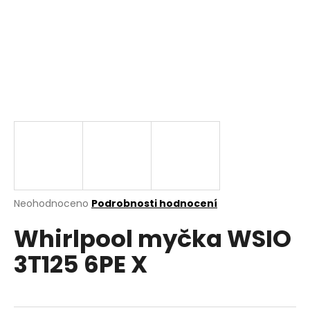
a
j
í
t
?
HLEDAT
Průměrné
Neohodnoceno
Podrobnosti hodnocení
hodnocení
D
Whirlpool myčka WSIO
produktu
o
je
p
3T125 6PE X
0,0
o
z
r
5
u
hvězdiček.