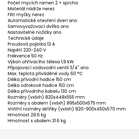
Počet mycích ramen 2 + sprcha
Materiál nádrže nerez
Filtr myčky nerez
Automatické otevření dverí ano
Samovyvažovací dvířka ano
Nastavitelné nožičky ano
Technické údaje
Proudová pojistka 13 A
Napětí 220-240 V
Frekvence 50 Hz
Výkon ohřívacího tělesa 1,9 kW
Připojovací vodovodní ventil 3/4" ano
Max. teplota přiváděné vody 60 °C
Délka přívodní hadice 150 cm
Délka odtokové hadice 150 cm
Délka přívodního kabelu 130 cm
Rozměry (vxšxh) 820x448x555 mm
Rozměry s obalem (vxšxh) 895x500x675 mm
Vnitřní rozměry skříňky (vxšxh) 820-900x450x570 mm
Hmotnost 29.6 kg
Hmotnost s obalem 31.6 kg
Z