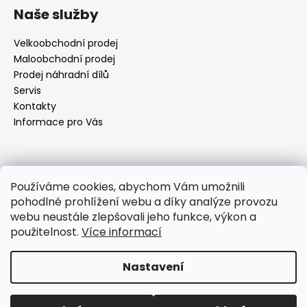
á
Naše služby
p
a
Velkoobchodní prodej
t
Maloobchodní prodej
í
Prodej náhradní dílů
Servis
Kontakty
Informace pro Vás
Kontakt
Používáme cookies, abychom Vám umožnili
pohodlné prohlížení webu a díky analýze provozu
objednavky
@
elektrorezny.cz
webu neustále zlepšovali jeho funkce, výkon a
602 155 983
použitelnost.
Více informací
https://www.facebook.com/jirireznyelektroservis
reznyelektro
Nastavení
Vytvořil Shoptet