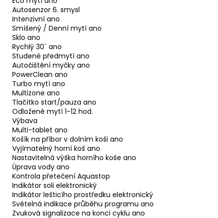
Eco mytí ano
Autosenzor 6. smysl
Intenzivní ano
Smíšený / Denní mytí ano
Sklo ano
Rychlý 30´ ano
Studené předmytí ano
Autočištění myčky ano
PowerClean ano
Turbo mytí ano
Multizone ano
Tlačítko start/pauza ano
Odložené mytí 1-12 hod.
Výbava
Multi-tablet ano
Košík na příbor v dolním koši ano
Vyjímatelný horní koš ano
Nastavitelná výška horního koše ano
Úprava vody ano
Kontrola přetečení Aquastop
Indikátor soli elektronický
Indikátor lešticího prostředku elektronický
Světelná indikace průběhu programu ano
Zvuková signalizace na konci cyklu ano