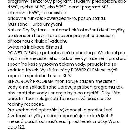
programy: senzorový program, studený předoplach, sklo
45°C, rychlé 50°C, eko 50°C, denní program 50°,
intenzivní 65°C, samočištění
přídavné funkce: PowerCleanPro, posun startu,
Multizóna, Turbo umývání
NaturalDry System - automatické otevření dveří myčky
po skončení hlavní fáze sušení pro rychlé dosušení
přirozenou cirkulací vzduchu
Světelná indikace činnosti
POWER CLEAN je patentovaná technologie Whirlpool pro
mytí silně znečištěného nádobí ve vyhrazeném prostoru
spodního koše vysokým tlakem vody, proudícího ze
zadních trysek. Využitím zóny POWER CLEAN se zvýší
kapacita spodního koše o 30%.
SENZOROVÝ PROGRAM monitoruje stupeň znečištění
vody a na základě toho upravuje průběh programu tak,
aby spotřeba vody i energie byla co nejnižší. Díky této
unikátní technologii šetříte nejen svůj čas, ale též
rodinný rozpočet.
Pro zachování optimální výkonnosti a prodloužení
životnosti myčky nádobí doporučujeme každých 6
měsíců použít odmašťovací prostředek značky Wpro
DDG 122.