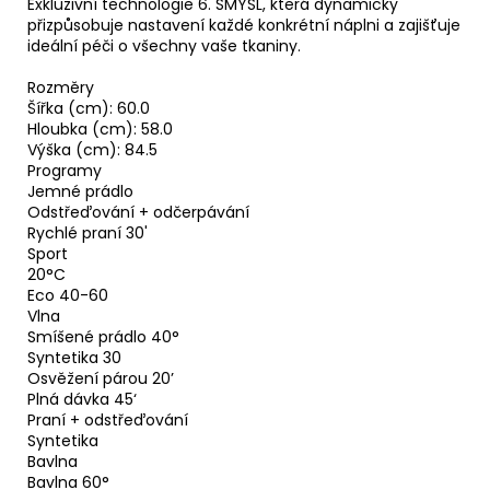
Exkluzivní technologie 6. SMYSL, která dynamicky
přizpůsobuje nastavení každé konkrétní náplni a zajišťuje
ideální péči o všechny vaše tkaniny.
Rozměry
Šířka (cm): 60.0
Hloubka (cm): 58.0
Výška (cm): 84.5
Programy
Jemné prádlo
Odstřeďování + odčerpávání
Rychlé praní 30'
Sport
20°C
Eco 40-60
Vlna
Smíšené prádlo 40°
Syntetika 30
Osvěžení párou 20’
Plná dávka 45‘
Praní + odstřeďování
Syntetika
Bavlna
Bavlna 60°