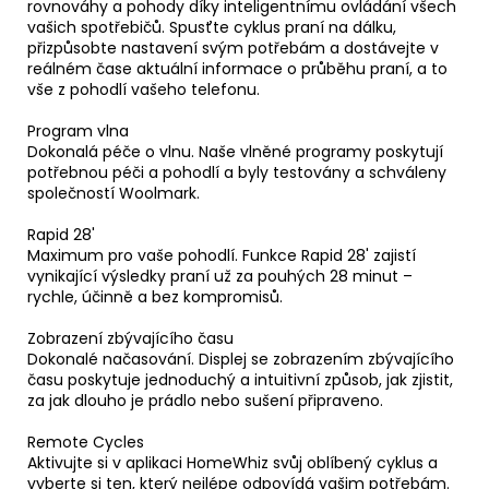
rovnováhy a pohody díky inteligentnímu ovládání všech
vašich spotřebičů. Spusťte cyklus praní na dálku,
přizpůsobte nastavení svým potřebám a dostávejte v
reálném čase aktuální informace o průběhu praní, a to
vše z pohodlí vašeho telefonu.
Program vlna
Dokonalá péče o vlnu. Naše vlněné programy poskytují
potřebnou péči a pohodlí a byly testovány a schváleny
společností Woolmark.
Rapid 28'
Maximum pro vaše pohodlí. Funkce Rapid 28' zajistí
vynikající výsledky praní už za pouhých 28 minut –
rychle, účinně a bez kompromisů.
Zobrazení zbývajícího času
Dokonalé načasování. Displej se zobrazením zbývajícího
času poskytuje jednoduchý a intuitivní způsob, jak zjistit,
za jak dlouho je prádlo nebo sušení připraveno.
Remote Cycles
Aktivujte si v aplikaci HomeWhiz svůj oblíbený cyklus a
vyberte si ten, který nejlépe odpovídá vašim potřebám.