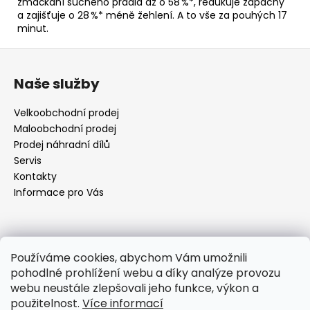
zmačkání suchého prádla až o 58 %*, redukuje zápachy
a zajišťuje o 28 %* méně žehlení. A to vše za pouhých 17
minut.
Z
á
Naše služby
p
a
Velkoobchodní prodej
t
Maloobchodní prodej
í
Prodej náhradní dílů
Servis
Kontakty
Informace pro Vás
Kontakt
Používáme cookies, abychom Vám umožnili
pohodlné prohlížení webu a díky analýze provozu
objednavky
@
elektrorezny.cz
webu neustále zlepšovali jeho funkce, výkon a
602 155 983
použitelnost.
Více informací
https://www.facebook.com/jirireznyelektroservis