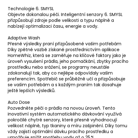
Technologie 6. SMYSL
Objevte dokonalou péči. Inteligentní senzory 6. SMYSL
přizpůsobují zdroje podle velikosti a typu náplně a
nabízejí optimalizaci času, energie a vody.
Adaptive Wash
Přesné výsledky praní přizpůsobené vašim potřebám
Díky zpětné vazbě získané prostřednictvím aplikace
HomeWhiz, která se zaměřuje na klíčové faktory jako je
úroveň vysušení prádla, jeho pomačkání, zbytky pracího
prostředku nebo srážení, se programy neustále
zdokonalují tak, aby co nejlépe odpovídaly vašim
preferencím. Spotřebič se průběžně učí a přizpůsobuje
se vašim potřebám a s každým praním tak dosahuje
ještě lepších výsledků.
Auto Dose
Pozvedněte péči o prádlo na novou úroveň. Tento
inovativní systém automatického dávkování využívá
pokročilé chytré senzory, které přesně vyhodnocují
velikost náplně, typ tkaniny a míru zašpinění. Díky tomu
vždy zajistí optimální dávku pracího prostředku a
umožňuje snížit spotřebu vody až o 25 %.