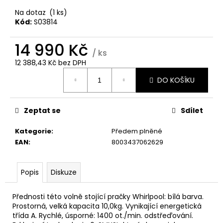
č
u
Na dotaz
(1 ks)
j
Kód:
S03814
e
m
14 990 Kč
/ ks
e
12 388,43 Kč bez DPH
Měrná
DO KOŠÍKU
cena:
WHIRLPOOL
VT
OMK38HU0X
Zeptat se
Sdílet
6
490
Kategorie
:
Předem plněné
Kč
EAN
:
8003437062629
Popis
Diskuze
Přednosti této volně stojící pračky Whirlpool: bílá barva.
Prostorná, velká kapacita 10,0kg. Vynikající energetická
třída A. Rychlé, úsporné: 1400 ot./min. odstřeďování.