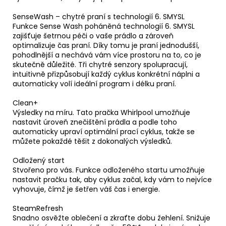
SenseWash – chytré praní s technologií 6. SMYSL
Funkce Sense Wash poháněná technologií 6. SMYSL
zajišťuje šetrnou péči o vaše prádlo a zároveň
optimalizuje čas praní. Díky tomu je praní jednodušší,
pohodlnější a nechává vám více prostoru na to, co je
skutečně důležité. Tři chytré senzory spolupracují,
intuitivně přizpůsobují každý cyklus konkrétní náplni a
automaticky volí ideální program i délku praní.
Clean+
Výsledky na míru. Tato pračka Whirlpool umožňuje
nastavit úroveň znečištění prádla a podle toho
automaticky upraví optimální prací cyklus, takže se
můžete pokaždé těšit z dokonalých výsledků.
Odložený start
Stvořeno pro vás. Funkce odloženého startu umožňuje
nastavit pračku tak, aby cyklus začal, kdy vám to nejvíce
vyhovuje, čímž je šetřen váš čas i energie.
SteamRefresh
Snadno osvěžte oblečení a zkraťte dobu žehlení. Snižuje