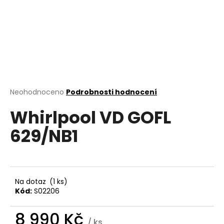
a
j
í
t
?
Průměrné
Neohodnoceno
Podrobnosti hodnocení
hodnocení
Whirlpool VD GOFL
produktu
HLEDAT
je
629/NB1
0,0
z
5
D
hvězdiček.
o
p
Na dotaz
(1 ks)
o
Kód:
S02206
r
u
8 990 Kč
/ ks