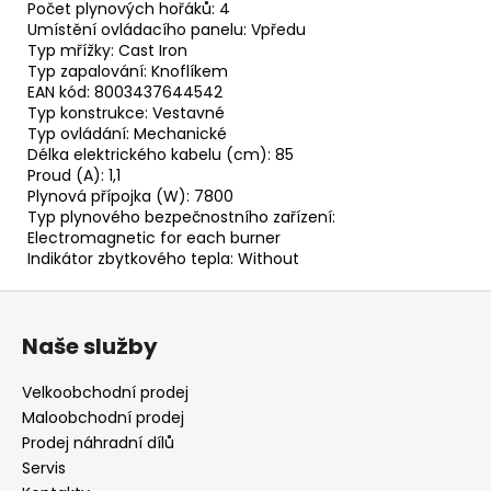
Počet plynových hořáků: 4
Umístění ovládacího panelu: Vpředu
Typ mřížky: Cast Iron
Typ zapalování: Knoflíkem
EAN kód: 8003437644542
Typ konstrukce: Vestavné
Typ ovládání: Mechanické
Délka elektrického kabelu (cm): 85
Proud (A): 1,1
Plynová přípojka (W): 7800
Typ plynového bezpečnostního zařízení:
Electromagnetic for each burner
Indikátor zbytkového tepla: Without
Z
á
Naše služby
p
a
Velkoobchodní prodej
t
Maloobchodní prodej
í
Prodej náhradní dílů
Servis