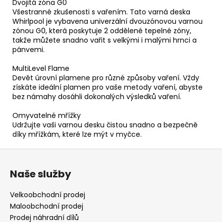
Dvojitá zóna G0
Všestranné zkušenosti s vařením. Tato varná deska
Whirlpool je vybavena univerzální dvouzónovou varnou
zónou G0, která poskytuje 2 oddělené tepelné zóny,
takže můžete snadno vařit s velkými i malými hrnci a
pánvemi.
MultiLevel Flame
Devět úrovní plamene pro různé způsoby vaření. Vždy
získáte ideální plamen pro vaše metody vaření, abyste
bez námahy dosáhli dokonalých výsledků vaření.
Omyvatelné mřížky
Udržujte vaši varnou desku čistou snadno a bezpečně
díky mřížkám, které lze mýt v myčce.
Z
á
Naše služby
p
a
Velkoobchodní prodej
t
Maloobchodní prodej
í
Prodej náhradní dílů