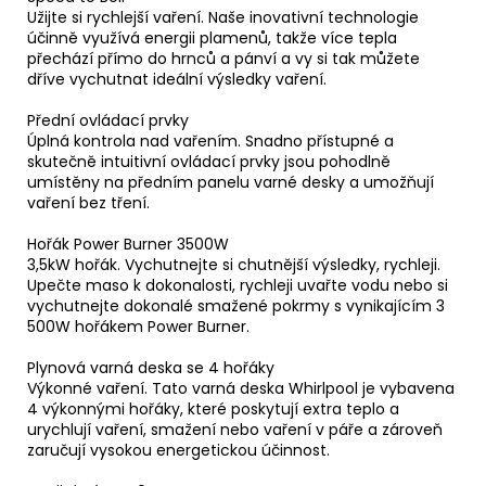
Užijte si rychlejší vaření. Naše inovativní technologie
účinně využívá energii plamenů, takže více tepla
přechází přímo do hrnců a pánví a vy si tak můžete
dříve vychutnat ideální výsledky vaření.
Přední ovládací prvky
Úplná kontrola nad vařením. Snadno přístupné a
skutečně intuitivní ovládací prvky jsou pohodlně
umístěny na předním panelu varné desky a umožňují
vaření bez tření.
Hořák Power Burner 3500W
3,5kW hořák. Vychutnejte si chutnější výsledky, rychleji.
Upečte maso k dokonalosti, rychleji uvařte vodu nebo si
vychutnejte dokonalé smažené pokrmy s vynikajícím 3
500W hořákem Power Burner.
Plynová varná deska se 4 hořáky
Výkonné vaření. Tato varná deska Whirlpool je vybavena
4 výkonnými hořáky, které poskytují extra teplo a
urychlují vaření, smažení nebo vaření v páře a zároveň
zaručují vysokou energetickou účinnost.