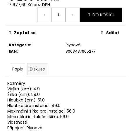
č
7 677,69 Kč bez DPH
u
Měrná
j
DO KOŠÍKU
cena:
e
m
e
Zeptat se
Sdílet
Kategorie
:
Plynové
CANDY
EAN
:
8003437605277
BP
47SBL8-
S
Popis
Diskuze
PRAČKA
SLIM
8
Rozměry
490
Výška (cm): 4.9
Kč
Šířka (cm): 59.0
Hloubka (cm): 51.0
Hloubka pro instalaci: 49.0
Maximální šířka pro instalaci: 56.0
Minimální instalační šířka: 56.0
Vlastnosti
Připojení: Plynová