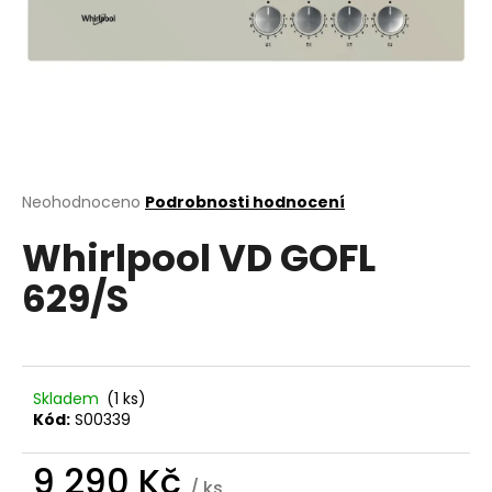
a
j
í
t
?
Průměrné
Neohodnoceno
Podrobnosti hodnocení
hodnocení
Whirlpool VD GOFL
produktu
HLEDAT
je
629/S
0,0
z
5
D
hvězdiček.
o
p
Skladem
(1 ks)
o
Kód:
S00339
r
u
9 290 Kč
/ ks