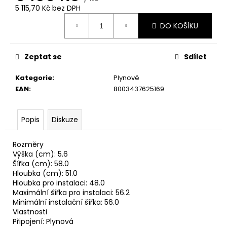
č
5 115,70 Kč bez DPH
u
Měrná
j
DO KOŠÍKU
cena:
e
m
e
Zeptat se
Sdílet
Kategorie
:
Plynové
CANDY
EAN
:
8003437625169
CI642SCBB
INDUKČNÍ
DESKA
Popis
Diskuze
4
290
Kč
Rozměry
Výška (cm): 5.6
Šířka (cm): 58.0
Hloubka (cm): 51.0
Hloubka pro instalaci: 48.0
Maximální šířka pro instalaci: 56.2
Minimální instalační šířka: 56.0
Vlastnosti
Připojení: Plynová