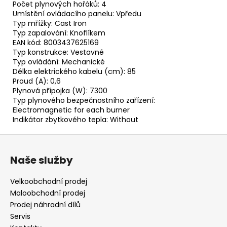
Počet plynových hořáků: 4
Umístění ovládacího panelu: Vpředu
Typ mřížky: Cast Iron
Typ zapalování: Knoflíkem
EAN kód: 8003437625169
Typ konstrukce: Vestavné
Typ ovládání: Mechanické
Délka elektrického kabelu (cm): 85
Proud (A): 0,6
Plynová přípojka (W): 7300
Typ plynového bezpečnostního zařízení:
Electromagnetic for each burner
Indikátor zbytkového tepla: Without
Z
á
Naše služby
p
a
Velkoobchodní prodej
t
Maloobchodní prodej
í
Prodej náhradní dílů
Servis