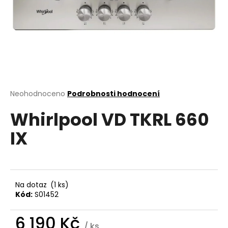
a
j
í
t
?
Průměrné
Neohodnoceno
Podrobnosti hodnocení
hodnocení
Whirlpool VD TKRL 660
produktu
HLEDAT
je
IX
0,0
z
5
D
hvězdiček.
o
p
Na dotaz
(1 ks)
o
Kód:
S01452
r
u
6 190 Kč
/ ks