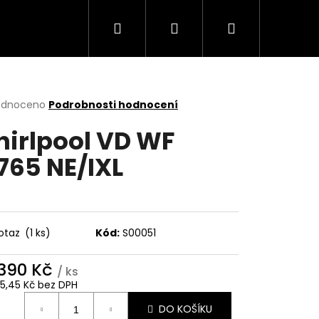
Hledat
Přihlášení
Nákupní
Trouby
Mikrovlnné trouby
Varné desky
košík
rné
odnoceno
Podrobnosti hodnocení
cení
irlpool VD WF
ktu
765 NE/IXL
ček.
otaz
(1 ks)
Kód:
S00051
 390 Kč
/ ks
Následující
45,45 Kč bez DPH
ná
DO KOŠÍKU
: