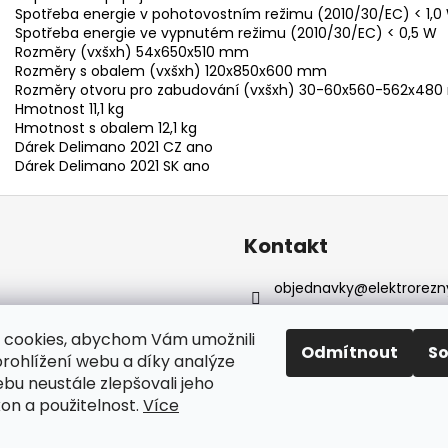
Spotřeba energie v pohotovostním režimu (2010/30/EC) < 1,0
Spotřeba energie ve vypnutém režimu (2010/30/EC) < 0,5 W
Rozměry (vxšxh) 54x650x510 mm
Rozměry s obalem (vxšxh) 120x850x600 mm
Rozměry otvoru pro zabudování (vxšxh) 30-60x560-562x48
Hmotnost 11,1 kg
Hmotnost s obalem 12,1 kg
Dárek Delimano 2021 CZ ano
Dárek Delimano 2021 SK ano
Kontakt
objednavky
@
elektrorezn
602 155 983
https://www.facebook.com
 cookies, abychom Vám umožnili
Odmítnout
S
reznyelektro
rohlížení webu a díky analýze
bu neustále zlepšovali jeho
kon a použitelnost.
Více