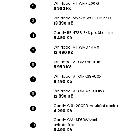
Whirlpool MT WMF 200 G
5 990 Kč
Whirlpool myčka WSIC 3M27 C
13 390 Kč
Candy BP 47SBL8-S pračka slim
8 490 Kč
Whirlpool MT WMD44MX
12 490 Kč
Whirlpool VT OMK58HU1B
8 990 Kč
Whirlpool VT OMK38HU0X
6 490 Kč
Whirlpool VT OMSK58RU1SX
12 990 Kč
Candy CI642SCBB indukční deska
4 290 Kč
Candy CM4SE68W vest.
chladnička
9 490 Kč