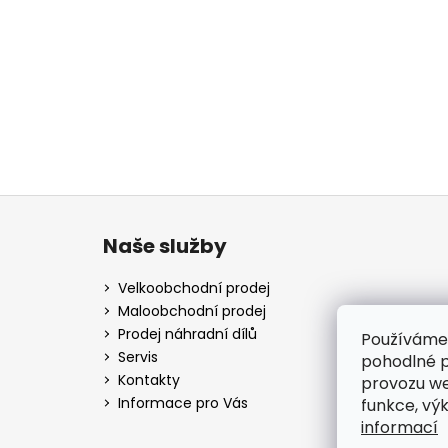
Z
á
Naše služby
p
a
Velkoobchodní prodej
t
Maloobchodní prodej
í
Prodej náhradní dílů
Používáme
Servis
pohodlné p
Kontakty
provozu we
Informace pro Vás
funkce, vý
informací