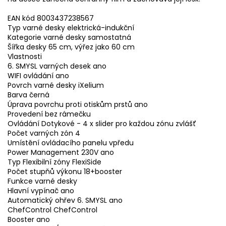
EAN kód 8003437238567
Typ varné desky elektrická-indukční
Kategorie varné desky samostatná
Šířka desky 65 cm, výřez jako 60 cm
Vlastnosti
6. SMYSL varných desek ano
WIFI ovládání ano
Povrch varné desky iXelium
Barva černá
Úprava povrchu proti otiskům prstů ano
Provedení bez rámečku
Ovládání Dotykové - 4 x slider pro každou zónu zvlášť
Počet varných zón 4
Umístění ovládacího panelu vpředu
Power Management 230V ano
Typ Flexibilní zóny FlexiSide
Počet stupňů výkonu 18+booster
Funkce varné desky
Hlavní vypínač ano
Automatický ohřev 6. SMYSL ano
ChefControl ChefControl
Booster ano