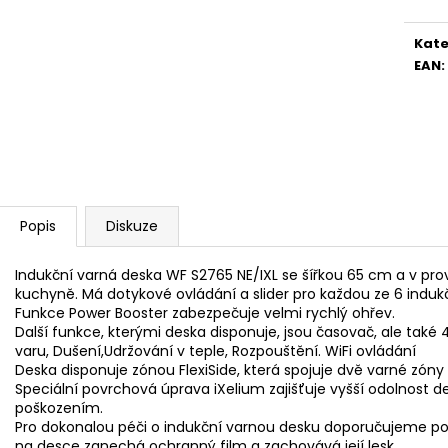
WHIRLPOOL MT WMF 200 G
WHIRLPOOL MYČ
5 990 Kč
13 390 Kč
Kate
EAN
:
Popis
Diskuze
Indukční varná deska WF S2765 NE/IXL se šířkou 65 cm a v pr
kuchyně. Má dotykové ovládání a slider pro každou ze 6 indukč
Funkce Power Booster zabezpečuje velmi rychlý ohřev.
Další funkce, kterými deska disponuje, jsou časovač, ale také 
varu, Dušení,Udržování v teple, Rozpouštění. WiFi ovládání
Deska disponuje zónou FlexiSide, která spojuje dvě varné zóny 
Speciální povrchová úprava iXelium zajišťuje vyšší odolnost
poškozením.
Pro dokonalou péči o indukční varnou desku doporučujeme použ
na desce zanechá ochranný film a zachovává její lesk.