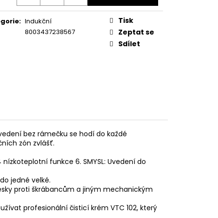
KA WSIC 3M27 C
Tisk
gorie
:
Indukční
8003437238567
Zeptat se
Sdílet
ovedení bez rámečku se hodí do každé
ních zón zvlášť.
4 nízkoteplotní funkce 6. SMYSL: Uvedení do
do jedné velké.
 desky proti škrábancům a jiným mechanickým
ívat profesionální čisticí krém VTC 102, který