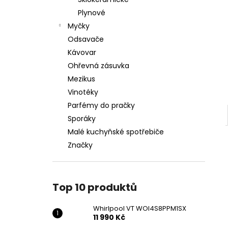
WHIRLPOOL VT WOI4S8PPM1SX
l
Plynové
11 990 Kč
Myčky
Odsavače
Kávovar
Ohřevná zásuvka
Mezikus
Vinotéky
Parfémy do pračky
Sporáky
Malé kuchyňské spotřebiče
Značky
Top 10 produktů
Whirlpool VT WOI4S8PPM1SX
11 990 Kč