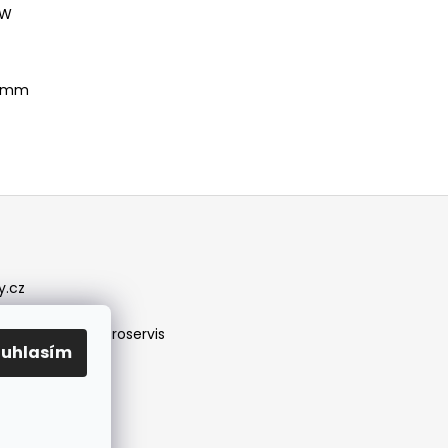
 W
0 mm
y.cz
/jirireznyelektroservis
ouhlasím