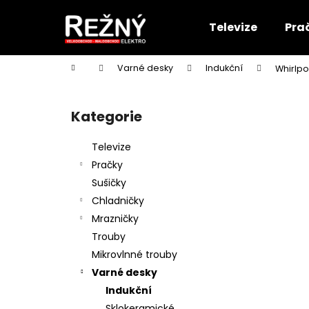
K
Přejít
na
o
Televize
Pra
obsah
Zpět
Zpět
š
do
do
í
Domů
Varné desky
Indukční
Whirlpo
k
obchodu
obchodu
P
o
Kategorie
Přeskočit
s
kategorie
t
Televize
r
Pračky
a
Sušičky
n
Chladničky
n
Mrazničky
í
Trouby
p
Mikrovlnné trouby
a
Varné desky
n
Indukční
e
Sklokeramické