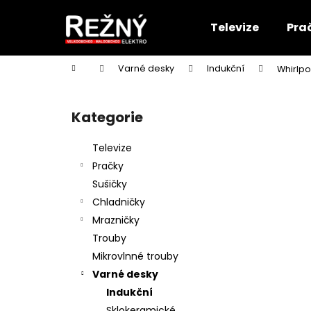
K
Přejít
na
o
Televize
Pra
obsah
Zpět
Zpět
š
do
do
í
Domů
Varné desky
Indukční
Whirlpo
k
obchodu
obchodu
P
o
Kategorie
Přeskočit
s
kategorie
t
Televize
r
Pračky
a
Sušičky
n
Chladničky
n
Mrazničky
í
Trouby
p
Mikrovlnné trouby
a
Varné desky
n
Indukční
e
Sklokeramické