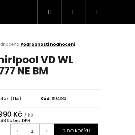
Hledat
Přihlášení
Nákupní
Trouby
Mikrovlnné trouby
Varné desky
košík
rné
odnoceno
Podrobnosti hodnocení
cení
irlpool VD WL
ktu
777 NE BM
ček.
otaz
(1 ks)
Kód:
S04183
 990 Kč
/ ks
Následující
1,98 Kč bez DPH
ná
DO KOŠÍKU
: