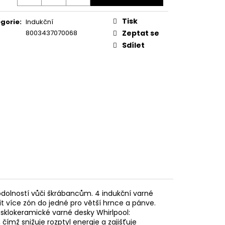
KA WSIC 3M27 C
Tisk
gorie
:
Indukční
8003437070068
Zeptat se
Sdílet
olností vůči škrábancům. 4 indukční varné
t více zón do jedné pro větší hrnce a pánve.
í sklokeramické varné desky Whirlpool:
 čímž snižuje rozptyl energie a zajišťuje