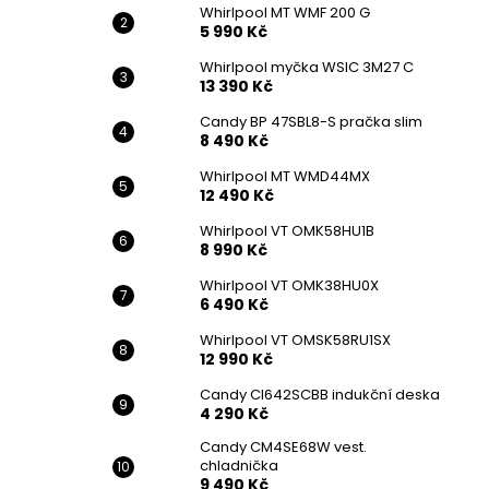
Whirlpool MT WMF 200 G
5 990 Kč
Whirlpool myčka WSIC 3M27 C
13 390 Kč
Candy BP 47SBL8-S pračka slim
8 490 Kč
Whirlpool MT WMD44MX
12 490 Kč
Whirlpool VT OMK58HU1B
8 990 Kč
Whirlpool VT OMK38HU0X
6 490 Kč
Whirlpool VT OMSK58RU1SX
12 990 Kč
Candy CI642SCBB indukční deska
4 290 Kč
Candy CM4SE68W vest.
chladnička
9 490 Kč