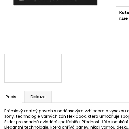
WHIRLPOOL MT WMF 200 G
WHIRLPOOL MYČ
5 990 Kč
13 390 Kč
Kate
EAN
:
Popis
Diskuze
Prémiový matný povrch s nadčasovým vzhledem a vysokou od
zóny. technologie varných zón FlexiCook, která umožňuje spoji
Slider pro snadné ovládání spotřebiče. Přednosti této indukčn
Elegantní technologie, která ohřívá pánev, nikoli varnou desku,