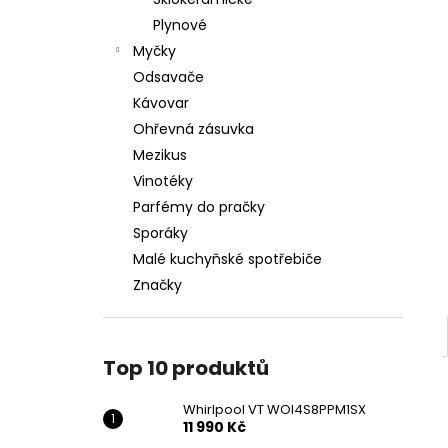
WHIRLPOOL VT WOI4S8PPM1SX
l
Plynové
11 990 Kč
Myčky
Odsavače
Kávovar
Ohřevná zásuvka
Mezikus
Vinotéky
Parfémy do pračky
Sporáky
Malé kuchyňské spotřebiče
Značky
Top 10 produktů
Whirlpool VT WOI4S8PPM1SX
11 990 Kč