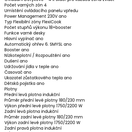
Počet varných zón 4
Umístění ovládacího panelu vpředu
Power Management 230V ano
Typ Flexibilní zóny FlexiCook
Počet stupňů výkonu 18+booster
Funkce varné desky
Hlavní vypínač ano
Automatický ohřev 6. SMYSL ano
Booster ano
Nízkoteplotní / Rozpouštění ano
Dušení ano
Udržování jídla v teple ano
Časovač ano
Ukazatel zůstatkového tepla ano
Dětská pojistka ano
Plotny
Přední levá plotna indukční
Průměr přední levé plotny 180/230 mm
Výkon přední levé plotny 1750/2200 W
Zadní levá plotna indukční
Průměr zadní levé plotny 180/230 mm
Výkon zadní levé plotny 1750/2200 W
Zadní pravá plotna indukční