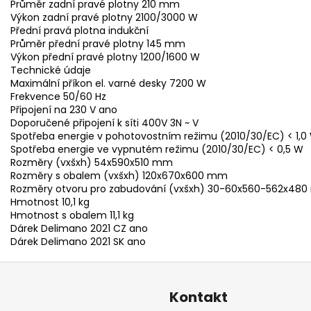
Průměr zadní pravé plotny 210 mm
Výkon zadní pravé plotny 2100/3000 W
Přední pravá plotna indukční
Průměr přední pravé plotny 145 mm
Výkon přední pravé plotny 1200/1600 W
Technické údaje
Maximální příkon el. varné desky 7200 W
Frekvence 50/60 Hz
Připojení na 230 V ano
Doporučené připojení k síti 400V 3N ~ V
Spotřeba energie v pohotovostním režimu (2010/30/EC) < 1,0
Spotřeba energie ve vypnutém režimu (2010/30/EC) < 0,5 W
Rozměry (vxšxh) 54x590x510 mm
Rozměry s obalem (vxšxh) 120x670x600 mm
Rozměry otvoru pro zabudování (vxšxh) 30-60x560-562x48
Hmotnost 10,1 kg
Hmotnost s obalem 11,1 kg
Dárek Delimano 2021 CZ ano
Dárek Delimano 2021 SK ano
Kontakt