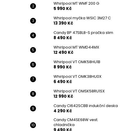
Whirlpool MT WMF 200 G
5 990 Kč
Whirlpool myčka WSIC 3M27 C
13 390 Kč
Candy BP 47SBL8-S pračka slim
8 490 Kč
Whirlpool MT WMD44MX
12 490 Kč
Whirlpool VT OMK58HU1B
8 990 Kč
Whirlpool VT OMK38HU0X
6 490 Kč
Whirlpool VT OMSK58RU1SX
12 990 Kč
Candy CI642SCBB indukční deska
4 290 Kč
Candy CM4SE68W vest.
chladnička
9 490 Kč