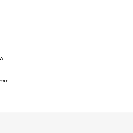
 W
0 mm