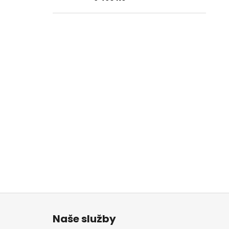
Z
á
Naše služby
p