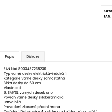
WHIRLPOOL MT WMF 200 G
WHIRLPOOL MYČ
5 990 Kč
13 390 Kč
Kate
EAN
:
Popis
Diskuze
EAN kód 8003437238239
Typ varné desky elektrická-indukční
Kategorie varné desky samostatná
Šířka desky do 60 cm
Vlastnosti
6. SMYSL varných desek ano
Povrch varné desky sklokeramická
Barva bílá
Provedení zkosená přední hrana
Ovládání Dotykové - 4 x slider pro každou zónu zvlášť