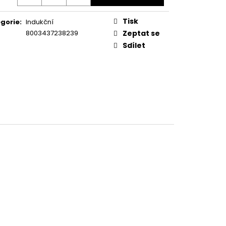
KA WSIC 3M27 C
Tisk
gorie
:
Indukční
8003437238239
Zeptat se
Sdílet