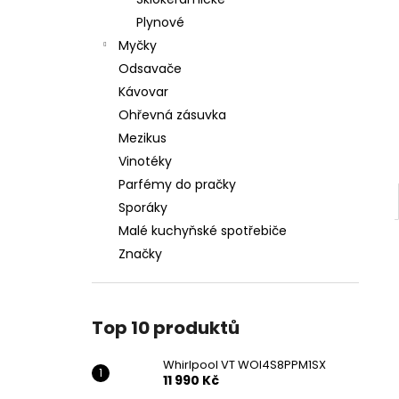
WHIRLPOOL VT WOI4S8PPM1SX
l
Plynové
11 990 Kč
Myčky
Odsavače
Kávovar
Ohřevná zásuvka
Mezikus
Vinotéky
Parfémy do pračky
Sporáky
Malé kuchyňské spotřebiče
Značky
Top 10 produktů
Whirlpool VT WOI4S8PPM1SX
11 990 Kč