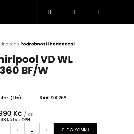
Hledat
Přihlášení
Nákupní
Trouby
Mikrovlnné trouby
Varné desky
košík
rné
odnoceno
Podrobnosti hodnocení
cení
irlpool VD WL
ktu
360 BF/W
ček.
otaz
(1 ks)
Kód:
S00268
 990 Kč
/ ks
Následující
1,98 Kč bez DPH
ná
DO KOŠÍKU
: