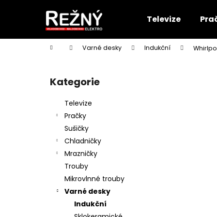
K
Přejít
na
o
Televize
Pra
obsah
Zpět
Zpět
š
do
do
í
Domů
Varné desky
Indukční
Whirlpo
k
obchodu
obchodu
P
o
Kategorie
Přeskočit
s
kategorie
t
Televize
r
Pračky
a
Sušičky
n
Chladničky
n
Mrazničky
í
Trouby
p
Mikrovlnné trouby
a
Varné desky
n
Indukční
e
Sklokeramické