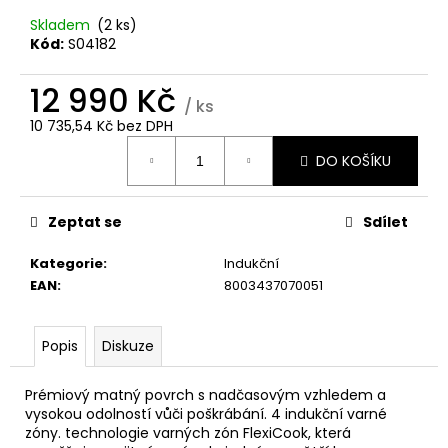
č
u
Skladem
(2 ks)
j
Kód:
S04182
e
m
12 990 Kč
/ ks
e
10 735,54 Kč bez DPH
Měrná
DO KOŠÍKU
cena:
WHIRLPOOL
VT
WOI4S8PPM1SX
Zeptat se
Sdílet
11
990
Kategorie
:
Indukční
Kč
EAN
:
8003437070051
Popis
Diskuze
Prémiový matný povrch s nadčasovým vzhledem a
vysokou odolností vůči poškrábání. 4 indukční varné
zóny. technologie varných zón FlexiCook, která