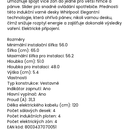
umožňuje spojit více zón do jedné pro větší hrnce a
pánve. Slider pro snadné ovládání spotřebiče. Přednosti
této indukční varné desky Whirlpool: Elegantní
technologie, která ohřívá pánev, nikoli varnou desku,
čímž snižuje rozptyl energie a zajišťuje dokonalé výsledky
vaření. Elektrické připojení.
Rozměry
Minimální instalační šířka: 56.0
Šířka (cm): 65.0
Maximální šířka pro instalaci: 56.2
Hloubka (cm): 51.0
Hloubka pro instalaci: 48.0
Výška (cm): 5.4
Vlastnosti
Typ konstrukce: Vestavné
Indikátor zapnutí: Ano
Hlavní vypínač: Ano
Proud (A): 31,3
Délka elektrického kabelu (cm): 120
Počet sálavých desek: 4
Počet indukčních ploten: 4
Počet elektrických zón: 4
EAN kód: 8003437070051