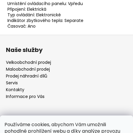
Umístění ovládacího panelu: Vpředu
Připojení: Elektrická
Typ ovládání: Elektronické
Indikátor zbytkového tepla: Separate
Časovač: Ano
Z
á
Naše služby
p
a
Velkoobchodní prodej
t
Maloobchodní prodej
í
Prodej náhradní dílů
Servis
Kontakty
Informace pro Vás
Kontakt
Používáme cookies, abychom Vám umožnili
pohodlné prohlížení webu a díky analýze provozu
objednavky
@
elektrorezny.cz