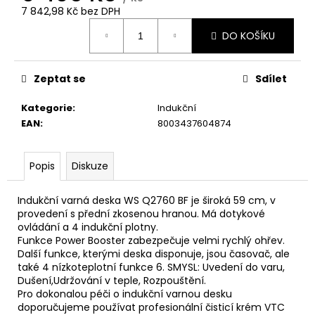
č
7 842,98 Kč bez DPH
u
Měrná
j
DO KOŠÍKU
cena:
e
m
e
Zeptat se
Sdílet
Kategorie
:
Indukční
WHIRLPOOL
EAN
:
8003437604874
VT
OMK58HU1B
8
Popis
Diskuze
990
Kč
Indukční varná deska WS Q2760 BF je široká 59 cm, v
provedení s přední zkosenou hranou. Má dotykové
ovládání a 4 indukční plotny.
Funkce Power Booster zabezpečuje velmi rychlý ohřev.
Další funkce, kterými deska disponuje, jsou časovač, ale
také 4 nízkoteplotní funkce 6. SMYSL: Uvedení do varu,
Dušení,Udržování v teple, Rozpouštění.
Pro dokonalou péči o indukční varnou desku
doporučujeme používat profesionální čisticí krém VTC