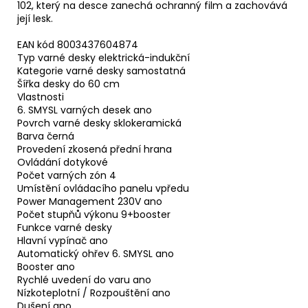
102, který na desce zanechá ochranný film a zachovává
její lesk.
EAN kód 8003437604874
Typ varné desky elektrická-indukční
Kategorie varné desky samostatná
Šířka desky do 60 cm
Vlastnosti
6. SMYSL varných desek ano
Povrch varné desky sklokeramická
Barva černá
Provedení zkosená přední hrana
Ovládání dotykové
Počet varných zón 4
Umístění ovládacího panelu vpředu
Power Management 230V ano
Počet stupňů výkonu 9+booster
Funkce varné desky
Hlavní vypínač ano
Automatický ohřev 6. SMYSL ano
Booster ano
Rychlé uvedení do varu ano
Nízkoteplotní / Rozpouštění ano
Dušení ano