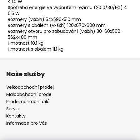
< 1,0 W
Spotřeba energie ve vypnutém režimu (2010/30/EC) <
0,5 W
Rozměry (vxšxh) 54x590x510 mm
Rozměry s obalem (vxšxh) 120x670x600 mm
Rozměry otvoru pro zabudování (vxšxh) 30-60x560-
562x480 mm
Hmotnost 10,1 kg
Hmotnost s obalem 11,1 kg
Z
á
Naše služby
p
a
Velkoobchodní prodej
t
Maloobchodní prodej
í
Prodej náhradní dílů
Servis
Kontakty
Informace pro Vás