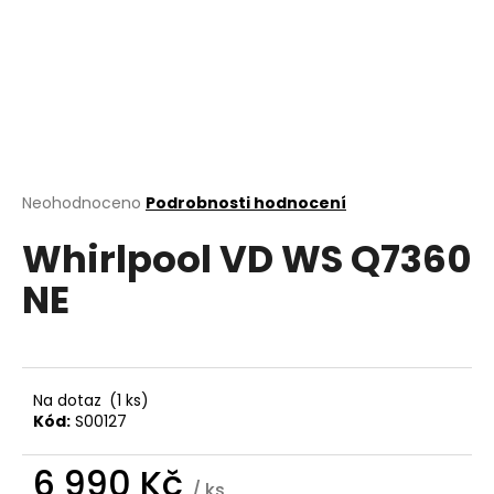
a
j
í
t
?
Průměrné
Neohodnoceno
Podrobnosti hodnocení
hodnocení
Whirlpool VD WS Q7360
produktu
HLEDAT
je
NE
0,0
z
5
D
hvězdiček.
o
p
Na dotaz
(1 ks)
o
Kód:
S00127
r
u
6 990 Kč
/ ks