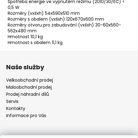
Spotřeba energie ve vypnutém režimu (2010/30/EC) <
0,5 W
Rozměry (vxšxh) 54x590x510 mm
Rozměry s obalem (vxšxh) 120x670x600 mm
Rozměry otvoru pro zabudování (vxšxh) 30-60x560-
562x480 mm
Hmotnost 10,1 kg
Hmotnost s obalem 11,1 kg
Z
á
Naše služby
p
a
Velkoobchodní prodej
t
Maloobchodní prodej
í
Prodej náhradní dílů
Servis
Kontakty
Informace pro Vás