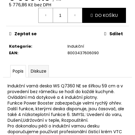
č
5 776,86 Kč bez DPH
u
Měrná
j
DO KOŠÍKU
cena:
e
m
e
Zeptat se
Sdílet
Kategorie
:
Indukční
CANDY
EAN
:
8003437606090
CI642SCBB
INDUKČNÍ
DESKA
Popis
Diskuze
4
290
Kč
Indukční varná deska WS Q7360 NE se šířkou 59 cm a v
provedení bez rámečku se hodí do každé kuchyně.
Ovládání má dotykové a 4 indukční plotny.
Funkce Power Booster zabezpečuje velmi rychlý ohřev.
Další funkce, kterými deska disponuje, jsou časovač, ale
také 4 nízkoteplotní funkce 6. SMYSL: Uvedení do varu,
Dušení,Udržování v teple, Rozpouštění.
Pro dokonalou péči o indukční varnou desku
doporučujeme používat profesionální čisticí krém VTC