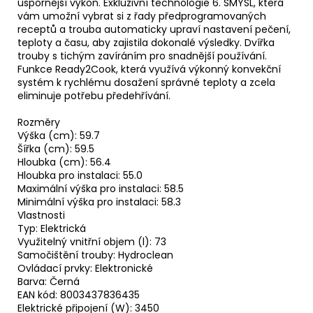
úspornější výkon. Exkluzivní technologie 6. SMYSL, která
vám umožní vybrat si z řady předprogramovaných
receptů a trouba automaticky upraví nastavení pečení,
teploty a času, aby zajistila dokonalé výsledky. Dvířka
trouby s tichým zavíráním pro snadnější používání.
Funkce Ready2Cook, která využívá výkonný konvekční
systém k rychlému dosažení správné teploty a zcela
eliminuje potřebu předehřívání.
Rozměry
Výška (cm): 59.7
Šířka (cm): 59.5
Hloubka (cm): 56.4
Hloubka pro instalaci: 55.0
Maximální výška pro instalaci: 58.5
Minimální výška pro instalaci: 58.3
Vlastnosti
Typ: Elektrická
Využitelný vnitřní objem (l): 73
Samočištění trouby: Hydroclean
Ovládací prvky: Elektronické
Barva: Černá
EAN kód: 8003437836435
Elektrické připojení (W): 3450