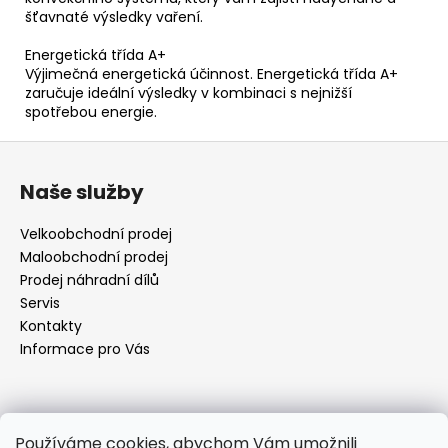
šťavnaté výsledky vaření.
Energetická třída A+
Výjimečná energetická účinnost. Energetická třída A+
zaručuje ideální výsledky v kombinaci s nejnižší
spotřebou energie.
Z
á
Naše služby
p
a
Velkoobchodní prodej
t
Maloobchodní prodej
í
Prodej náhradní dílů
Servis
Kontakty
Informace pro Vás
Kontakt
Používáme cookies, abychom Vám umožnili