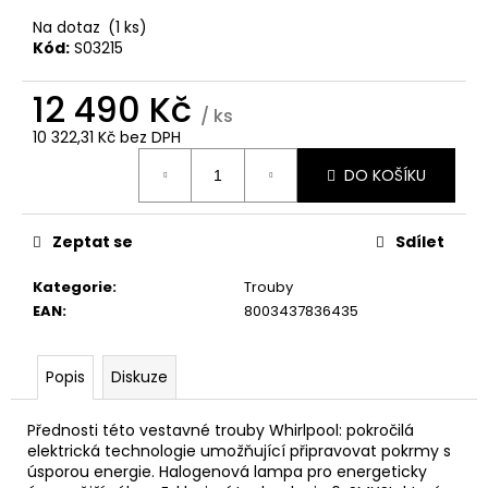
č
u
Na dotaz
(1 ks)
j
Kód:
S03215
e
m
12 490 Kč
/ ks
e
10 322,31 Kč bez DPH
Měrná
DO KOŠÍKU
cena:
WHIRLPOOL
VT
WOI4S8PPM1SX
Zeptat se
Sdílet
11
990
Kategorie
:
Trouby
Kč
EAN
:
8003437836435
Popis
Diskuze
Přednosti této vestavné trouby Whirlpool: pokročilá
elektrická technologie umožňující připravovat pokrmy s
úsporou energie. Halogenová lampa pro energeticky