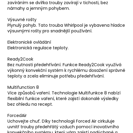
zavíráním se dvířka trouby zavírají v tichosti, bez
námahy a jemným pohybem.
Výsuvné rošty
Plynulý pohyb. Tato trouba Whirlpool je vybavena hladce
výsuvnými rošty pro snadnější používání.
Elektronické ovládání
Elektronická regulace teploty.
Ready2Cook
Bez nutnosti předehřívání. Funkce Ready2Cook využívá
výkonný konvekční systém k rychlému dosažení správné
teploty a zcela eliminuje potřebu předehřívání.
Multifunction 8
Více způsobů vaření. Technologie Multifunkce 8 nabízí
flexibilní funkce vaření, které zajistí dokonalé výsledky
bez ohledu na recept.
ForcedAir
Uchovejte chuť. Díky technologii Forced Air cirkuluje
uvnitř trouby předehřátý vzduch pomocí inovativního
konvekčního systému, který vám zajistí nadýchané a