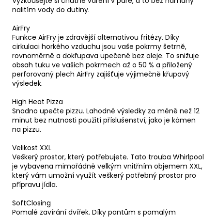
Vyzkoušejte si chutné vaření v páře, a to bez námahy
nalitím vody do dutiny.
AirFry
Funkce AirFry je zdravější alternativou fritézy. Díky
cirkulaci horkého vzduchu jsou vaše pokrmy šetrně,
rovnoměrně a dokřupava upečené bez oleje. To snižuje
obsah tuku ve vašich pokrmech až o 50 % a přiložený
perforovaný plech AirFry zajišťuje výjimečně křupavý
výsledek.
High Heat Pizza
Snadno upečte pizzu. Lahodné výsledky za méně než 12
minut bez nutnosti použití příslušenství, jako je kámen
na pizzu.
Velikost XXL
Veškerý prostor, který potřebujete. Tato trouba Whirlpool
je vybavena mimořádně velkým vnitřním objemem XXL,
který vám umožní využít veškerý potřebný prostor pro
přípravu jídla.
SoftClosing
Pomalé zavírání dvířek. Díky pantům s pomalým