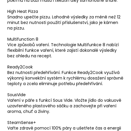
pokrmů na bázi masa i tekutin díky samonosné šňůře.
High Heat Pizza
Snadno upečte pizzu. Lahodné výsledky za méně než 12
minut bez nutnosti použití příslušenství, jako je kámen
na pizzu.
Multifunction 8
Více způsobů vaření. Technologie Multifunkce 8 nabízí
flexibilní funkce vaření, které zajistí dokonalé výsledky
bez ohledu na recept.
Ready2Cook
Bez nutnosti předehřívání. Funkce Ready2Cook využívá
výkonný konvekční systém k rychlému dosažení správné
teploty a zcela eliminuje potřebu předehřívání.
SousVide
Vaření v páře s funkcí Sous Vide. Vložte jídlo do vakuově
uzavřeného plastového sáčku a zachovejte při vaření
aroma, chuť a živiny.
SteamSense+
Vařte zdravě pomocí 100% páry a ušetřete čas a energii