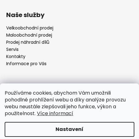
Z
á
Naše služby
p
a
Velkoobchodní prodej
t
Maloobchodní prodej
í
Prodej náhradní dílů
Servis
Kontakty
Informace pro Vás
Kontakt
Používáme cookies, abychom Vám umožnili
pohodlné prohlížení webu a díky analýze provozu
objednavky
@
elektrorezny.cz
webu neustále zlepšovali jeho funkce, výkon a
602 155 983
použitelnost.
Více informací
https://www.facebook.com/jirireznyelektroservis
reznyelektro
Nastavení