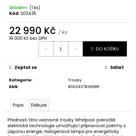
č
u
Skladem
(1 ks)
j
Kód:
S03435
e
m
22 990 Kč
/ ks
e
19 000 Kč bez DPH
Měrná
DO KOŠÍKU
cena:
WHIRLPOOL
MYČKA
WSIC
3M27
Zeptat se
Sdílet
C
Kategorie
:
Trouby
13
390
EAN
:
8003437836985
Kč
Popis
Diskuze
Přednosti této vestavné trouby Whirlpool: pokročilá
elektrická technologie umožňující připravovat pokrmy s
úsporou energie. Halogenová lampa pro energeticky