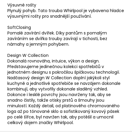
Výsuvné rošty
Plynulý pohyb. Tato trouba Whirlpool je vybavena hladce
výsuvnými rošty pro snadnější používání.
SoftClosing
Pomalé zavírání dvířek. Díky pantům s pomalým
zavíráním se dvířka trouby zavírají v tichosti, bez
námahy a jemným pohybem.
Design W Collection
Dokonalá rovnováha, intuice, výkon a design.
Představujeme jedinečnou kolekci spotřebičů v
jednotném designu s pokročilou špičkovou technologií.
Nadčasový design W Collection doplní jakýkoli styl
kuchyně a jednotlivé spotřebiče se navzájem dokonale
kombinují, aby vytvořily dokonale sladěný vzhled.
Dokonce i lesklé povrchy jsou navrženy tak, aby se
snadno čistily, takže otisky prstů a šmouhy jsou
minulostí. Každý detail, od platinového chromovaného
loga až po tónované sklo a sofistikovaný kovový pásek
po celé šířce, byl navržen tak, aby potěšil a umocnil
celkový dojem značky Whirlpool.