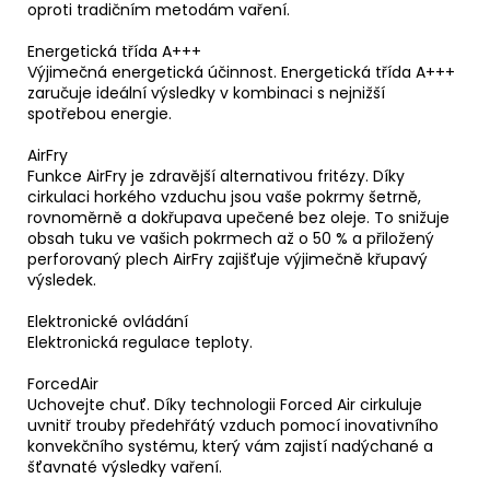
oproti tradičním metodám vaření.
Energetická třída A+++
Výjimečná energetická účinnost. Energetická třída A+++
zaručuje ideální výsledky v kombinaci s nejnižší
spotřebou energie.
AirFry
Funkce AirFry je zdravější alternativou fritézy. Díky
cirkulaci horkého vzduchu jsou vaše pokrmy šetrně,
rovnoměrně a dokřupava upečené bez oleje. To snižuje
obsah tuku ve vašich pokrmech až o 50 % a přiložený
perforovaný plech AirFry zajišťuje výjimečně křupavý
výsledek.
Elektronické ovládání
Elektronická regulace teploty.
ForcedAir
Uchovejte chuť. Díky technologii Forced Air cirkuluje
uvnitř trouby předehřátý vzduch pomocí inovativního
konvekčního systému, který vám zajistí nadýchané a
šťavnaté výsledky vaření.