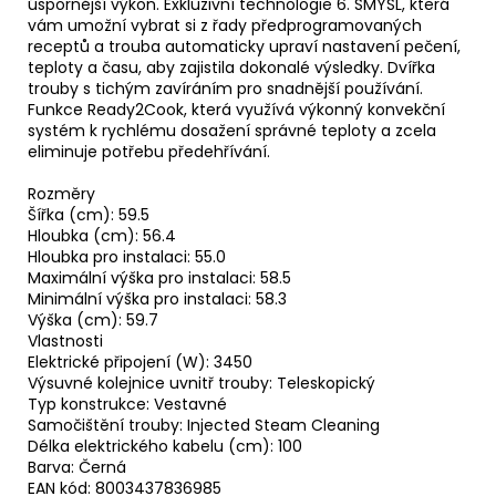
úspornější výkon. Exkluzivní technologie 6. SMYSL, která
vám umožní vybrat si z řady předprogramovaných
receptů a trouba automaticky upraví nastavení pečení,
teploty a času, aby zajistila dokonalé výsledky. Dvířka
trouby s tichým zavíráním pro snadnější používání.
Funkce Ready2Cook, která využívá výkonný konvekční
systém k rychlému dosažení správné teploty a zcela
eliminuje potřebu předehřívání.
Rozměry
Šířka (cm): 59.5
Hloubka (cm): 56.4
Hloubka pro instalaci: 55.0
Maximální výška pro instalaci: 58.5
Minimální výška pro instalaci: 58.3
Výška (cm): 59.7
Vlastnosti
Elektrické připojení (W): 3450
Výsuvné kolejnice uvnitř trouby: Teleskopický
Typ konstrukce: Vestavné
Samočištění trouby: Injected Steam Cleaning
Délka elektrického kabelu (cm): 100
Barva: Černá
EAN kód: 8003437836985