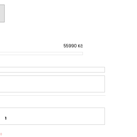
KA WSIC 3M27 C
55990
Kč
1