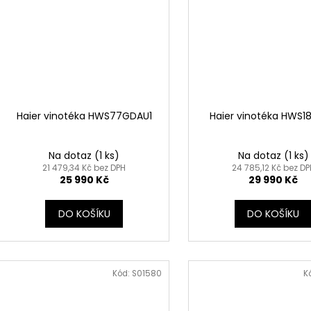
Haier vinotéka HWS77GDAU1
Haier vinotéka HWS1
Na dotaz
(1 ks)
Na dotaz
(1 ks)
21 479,34 Kč bez DPH
24 785,12 Kč bez DP
25 990 Kč
29 990 Kč
DO KOŠÍKU
DO KOŠÍKU
Kód:
S01580
K