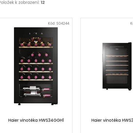
Položek k zobrazení:
12
V
ý
Kód:
S04244
K
p
i
s
p
r
o
d
u
k
t
ů
Haier vinotéka HWS34GGH1
Haier vinotéka HW