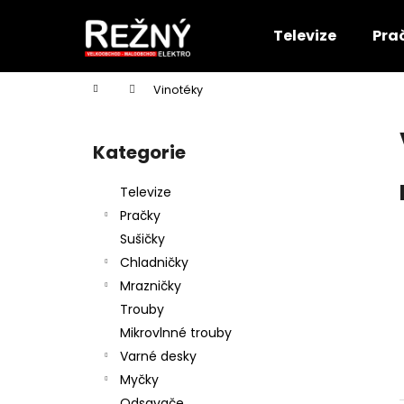
K
Přejít
na
o
Televize
Pra
obsah
Zpět
Zpět
š
do
do
í
Domů
Vinotéky
k
obchodu
obchodu
P
o
Kategorie
Přeskočit
s
kategorie
t
Televize
r
Pračky
a
Sušičky
n
Chladničky
n
Mrazničky
í
Trouby
p
Mikrovlnné trouby
a
Varné desky
n
Myčky
e
Odsavače