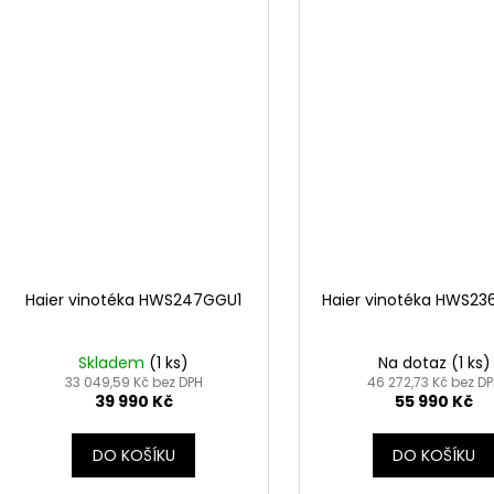
Haier vinotéka HWS247GGU1
Haier vinotéka HWS2
Skladem
(1 ks)
Na dotaz
(1 ks)
33 049,59 Kč bez DPH
46 272,73 Kč bez D
39 990 Kč
55 990 Kč
DO KOŠÍKU
DO KOŠÍKU