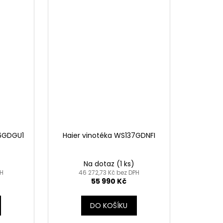
36GDGU1
Haier vinotéka WS137GDNFI
Na dotaz
(1 ks)
PH
46 272,73 Kč bez DPH
55 990 Kč
DO KOŠÍKU