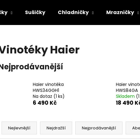
čky
Sušičky
Chladničky
Mrazničky
Co potřebujete najít?
Vinotéky Haier
HLEDAT
Nejprodávanější
Doporučujeme
Haier vinotéka
Haier vino
HWS34GGH1
HWS84GA
Na dotaz
(1 ks)
Skladem
(1
6 490 Kč
18 490 K
Ř
a
Nejlevnější
Nejdražší
Nejprodávanější
Ab
z