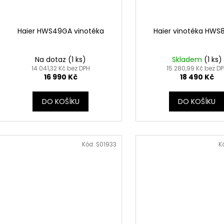
Haier HWS49GA vinotéka
Haier vinotéka HW
Na dotaz
(1 ks)
Skladem
(1 ks)
14 041,32 Kč bez DPH
15 280,99 Kč bez D
16 990 Kč
18 490 Kč
DO KOŠÍKU
DO KOŠÍKU
Kód:
S01933
K