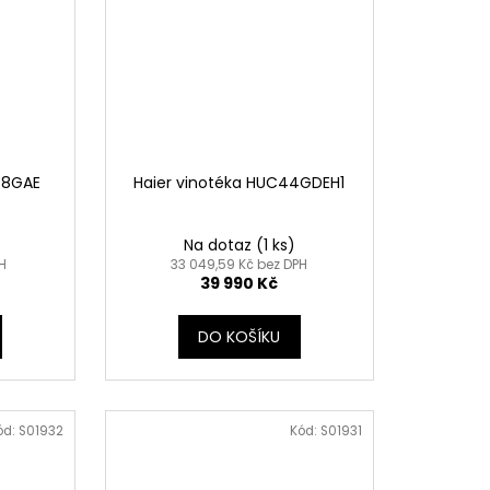
88GAE
Haier vinotéka HUC44GDEH1
Na dotaz
(1 ks)
H
33 049,59 Kč bez DPH
39 990 Kč
DO KOŠÍKU
ód:
S01932
Kód:
S01931