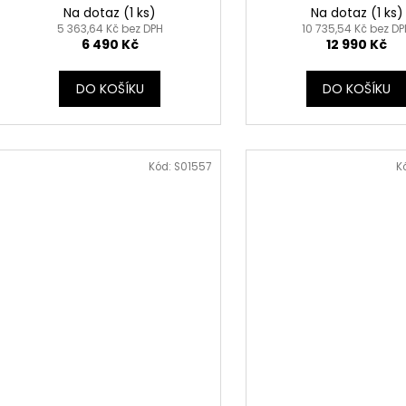
Na dotaz
(1 ks)
Na dotaz
(1 ks)
5 363,64 Kč bez DPH
10 735,54 Kč bez D
6 490 Kč
12 990 Kč
DO KOŠÍKU
DO KOŠÍKU
Kód:
S01557
K