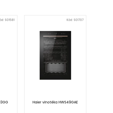
ód:
S01581
Kód:
S01707
S33GG
Haier vinotéka HWS49GAE