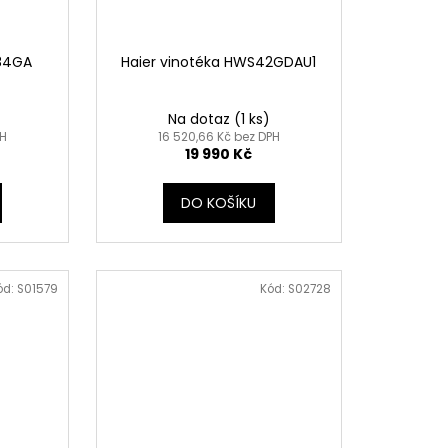
S84GA
Haier vinotéka HWS42GDAU1
Na dotaz
(1 ks)
PH
16 520,66 Kč bez DPH
19 990 Kč
DO KOŠÍKU
ód:
S01579
Kód:
S02728