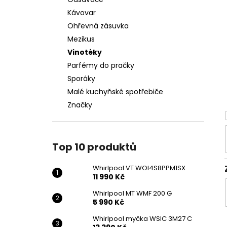
WHIRLPOOL VT WOI4S8PPM1SX
l
Kávovar
11 990 Kč
Ohřevná zásuvka
Mezikus
Vinotéky
Parfémy do pračky
Sporáky
Malé kuchyňské spotřebiče
Značky
Top 10 produktů
Whirlpool VT WOI4S8PPM1SX
11 990 Kč
Whirlpool MT WMF 200 G
5 990 Kč
Whirlpool myčka WSIC 3M27 C