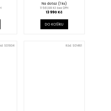
Na dotaz
(1 ks)
PH
11 561,98 Kč bez DPH
13 990 Kč
DO KOŠÍKU
ód:
S01934
Kód:
S01461